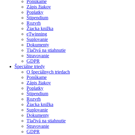
Ponúkame
Zápis žiakov
Poplatky
Štipendium
Rozvrh
Žiacka knižka
eTwinning
Suplovanie
Dokumenty
Tlačivá na stiahnutie
Stravovanie
GDPR
Špeciálne triedy
O špeciálnych triedach
Ponúkame
Zápis žiakov
Poplatky
Štipendium
Rozvrh
Žiacka knižka
Suplovanie
Dokumenty
Tlačivá na stiahnutie
Stravovanie
GDPR