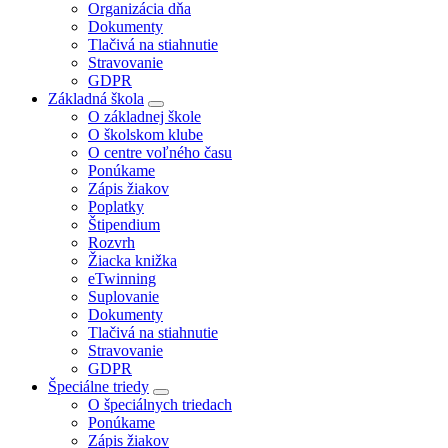
Organizácia dňa
Dokumenty
Tlačivá na stiahnutie
Stravovanie
GDPR
Základná škola
O základnej škole
O školskom klube
O centre voľného času
Ponúkame
Zápis žiakov
Poplatky
Štipendium
Rozvrh
Žiacka knižka
eTwinning
Suplovanie
Dokumenty
Tlačivá na stiahnutie
Stravovanie
GDPR
Špeciálne triedy
O špeciálnych triedach
Ponúkame
Zápis žiakov