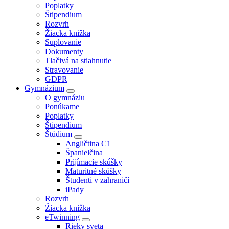
Poplatky
Štipendium
Rozvrh
Žiacka knižka
Suplovanie
Dokumenty
Tlačivá na stiahnutie
Stravovanie
GDPR
Gymnázium
O gymnáziu
Ponúkame
Poplatky
Štipendium
Štúdium
Angličtina C1
Španielčina
Prijímacie skúšky
Maturitné skúšky
Študenti v zahraničí
iPady
Rozvrh
Žiacka knižka
eTwinning
Rieky sveta