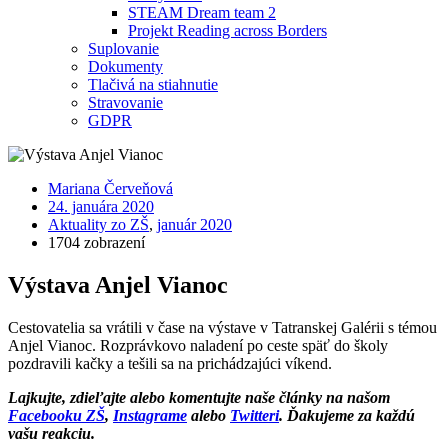
STEAM Dream team 2
Projekt Reading across Borders
Suplovanie
Dokumenty
Tlačivá na stiahnutie
Stravovanie
GDPR
Mariana Červeňová
24. januára 2020
Aktuality zo ZŠ
,
január 2020
1704 zobrazení
Výstava Anjel Vianoc
Cestovatelia sa vrátili v čase na výstave v Tatranskej Galérii s témou
Anjel Vianoc. Rozprávkovo naladení po ceste späť do školy
pozdravili kačky a tešili sa na prichádzajúci víkend.
Lajkujte, zdieľajte alebo komentujte naše články na našom
Facebooku ZŠ
,
Instagrame
alebo
Twitteri
. Ďakujeme za každú
vašu reakciu.