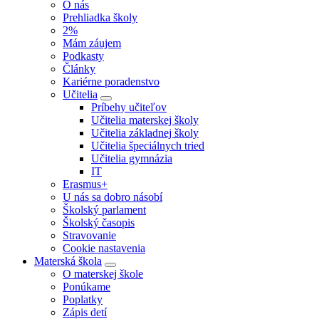
O nás
Prehliadka školy
2%
Mám záujem
Podkasty
Články
Kariérne poradenstvo
Učitelia
Príbehy učiteľov
Učitelia materskej školy
Učitelia základnej školy
Učitelia špeciálnych tried
Učitelia gymnázia
IT
Erasmus+
U nás sa dobro násobí
Školský parlament
Školský časopis
Stravovanie
Cookie nastavenia
Materská škola
O materskej škole
Ponúkame
Poplatky
Zápis detí