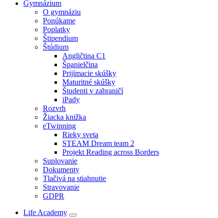
Gymnázium
O gymnáziu
Ponúkame
Poplatky
Štipendium
Štúdium
Angličtina C1
Španielčina
Prijímacie skúšky
Maturitné skúšky
Študenti v zahraničí
iPady
Rozvrh
Žiacka knižka
eTwinning
Rieky sveta
STEAM Dream team 2
Projekt Reading across Borders
Suplovanie
Dokumenty
Tlačivá na stiahnutie
Stravovanie
GDPR
Life Academy