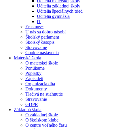
Učitelia materskej školy
Učitelia základnej školy
Učitelia špeciálnych tried
Učitelia gymnázia
IT
Erasmus+
U nás sa dobro násobí
Školský parlament
Školský časopis
Stravovanie
Cookie nastavenia
Materská škola
O materskej škole
Ponúkame
Poplatky
Zápis detí
Organizácia dňa
Dokumenty
Tlačivá na stiahnutie
Stravovanie
GDPR
Základná škola
O základnej škole
O školskom klube
O centre voľného času