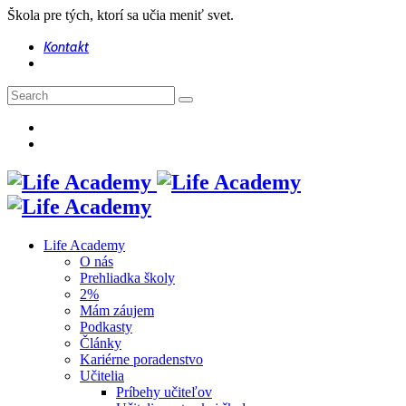
Škola pre tých, ktorí sa učia meniť svet.
Kontakt
Life Academy
O nás
Prehliadka školy
2%
Mám záujem
Podkasty
Články
Kariérne poradenstvo
Učitelia
Príbehy učiteľov