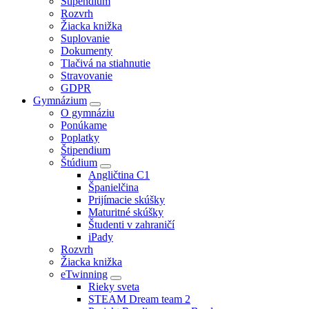
Štipendium
Rozvrh
Žiacka knižka
Suplovanie
Dokumenty
Tlačivá na stiahnutie
Stravovanie
GDPR
Gymnázium
O gymnáziu
Ponúkame
Poplatky
Štipendium
Štúdium
Angličtina C1
Španielčina
Prijímacie skúšky
Maturitné skúšky
Študenti v zahraničí
iPady
Rozvrh
Žiacka knižka
eTwinning
Rieky sveta
STEAM Dream team 2