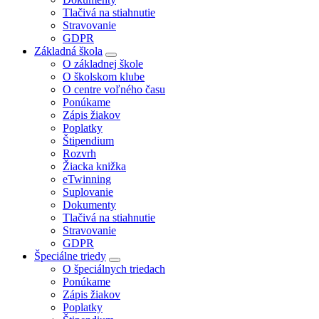
Tlačivá na stiahnutie
Stravovanie
GDPR
Základná škola
O základnej škole
O školskom klube
O centre voľného času
Ponúkame
Zápis žiakov
Poplatky
Štipendium
Rozvrh
Žiacka knižka
eTwinning
Suplovanie
Dokumenty
Tlačivá na stiahnutie
Stravovanie
GDPR
Špeciálne triedy
O špeciálnych triedach
Ponúkame
Zápis žiakov
Poplatky