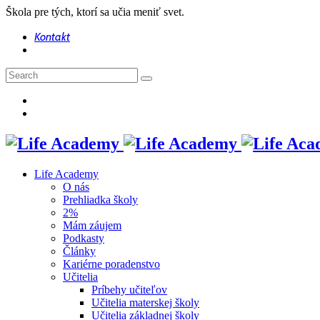
Škola pre tých, ktorí sa učia meniť svet.
Kontakt
Life Academy
O nás
Prehliadka školy
2%
Mám záujem
Podkasty
Články
Kariérne poradenstvo
Učitelia
Príbehy učiteľov
Učitelia materskej školy
Učitelia základnej školy