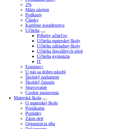
2%
Mám záujem
Podkasty
Články
Kariérne poradenstvo
Učitelia
Príbehy učiteľov
Učitelia materskej školy
Učitelia základnej školy
Učitelia špeciálnych tried
Učitelia gymnázia
IT
Erasmus+
U nás sa dobro násobí
Školský parlament
Školský časopis
Stravovanie
Cookie nastavenia
Materská škola
O materskej škole
Ponúkame
Poplatky
Zápis detí
Organizácia dňa
Dokumenty