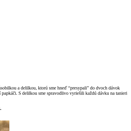
násobilkou a delilkou, ktorú sme hneď “presypali” do dvoch dávok
ší papkáči. S delilkou sme spravodlivo vyriešili každú dávku na tanieri
.