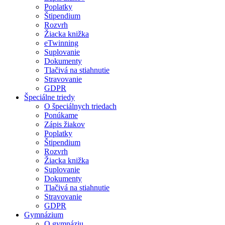
Poplatky
Štipendium
Rozvrh
Žiacka knižka
eTwinning
Suplovanie
Dokumenty
Tlačivá na stiahnutie
Stravovanie
GDPR
Špeciálne triedy
O špeciálnych triedach
Ponúkame
Zápis žiakov
Poplatky
Štipendium
Rozvrh
Žiacka knižka
Suplovanie
Dokumenty
Tlačivá na stiahnutie
Stravovanie
GDPR
Gymnázium
O gymnáziu