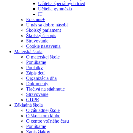
Učitelia špeciálnych tried
Učitelia gymnázia
IT
Erasmus+
U nás sa dobro násobí
Školský parlament
Školský časopis
Stravovanie
Cookie nastavenia
Materská škola
O materskej škole
Ponúkame
Poplatky
Zápis detí
Organizácia dňa
Dokumenty
Tlačivá na stiahnutie
Stravovanie
GDPR
Základná škola
O základnej škole
O školskom klube
O centre voľného času
Ponúkame
Zápis žiakov