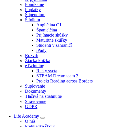
Ponúkame
Poplatky
Štipendium
Štúdium
Angličtina C1
Španielčina
Prijímacie skúšky
Maturitné skúšky
Študenti v zahraničí
iPady
Rozvrh
Žiacka knižka
eTwinning
Rieky sveta
STEAM Dream team 2
Projekt Reading across Borders
Suplovanie
Dokumenty
Tlačivá na stiahnutie
Stravovanie
GDPR
Life Academy
O nás
Prehliadka školy