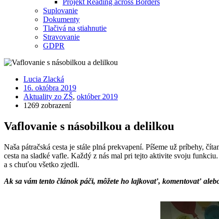
Projekt Reading across Borders
Suplovanie
Dokumenty
Tlačivá na stiahnutie
Stravovanie
GDPR
Lucia Zlacká
16. októbra 2019
Aktuality zo ZŠ
,
október 2019
1269 zobrazení
Vaflovanie s násobilkou a delilkou
Naša pátračská cesta je stále plná prekvapení. Píšeme už príbehy, čí
cesta na sladké vafle. Každý z nás mal pri tejto aktivite svoju funkciu
a s chuťou všetko zjedli.
Ak sa vám tento článok páči, môžete ho lajkovať, komentovať ale