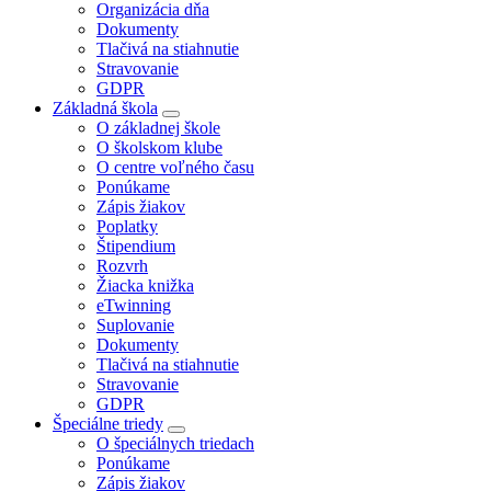
Organizácia dňa
Dokumenty
Tlačivá na stiahnutie
Stravovanie
GDPR
Základná škola
O základnej škole
O školskom klube
O centre voľného času
Ponúkame
Zápis žiakov
Poplatky
Štipendium
Rozvrh
Žiacka knižka
eTwinning
Suplovanie
Dokumenty
Tlačivá na stiahnutie
Stravovanie
GDPR
Špeciálne triedy
O špeciálnych triedach
Ponúkame
Zápis žiakov