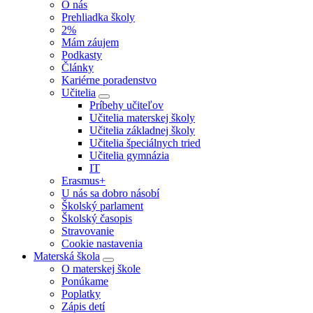
O nás
Prehliadka školy
2%
Mám záujem
Podkasty
Články
Kariérne poradenstvo
Učitelia
Príbehy učiteľov
Učitelia materskej školy
Učitelia základnej školy
Učitelia špeciálnych tried
Učitelia gymnázia
IT
Erasmus+
U nás sa dobro násobí
Školský parlament
Školský časopis
Stravovanie
Cookie nastavenia
Materská škola
O materskej škole
Ponúkame
Poplatky
Zápis detí