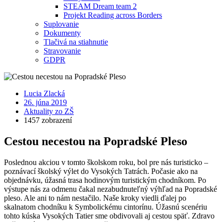
STEAM Dream team 2
Projekt Reading across Borders
Suplovanie
Dokumenty
Tlačivá na stiahnutie
Stravovanie
GDPR
Lucia Zlacká
26. júna 2019
Aktuality zo ZŠ
1457 zobrazení
Cestou necestou na Popradské Pleso
Poslednou akciou v tomto školskom roku, bol pre nás turisticko –
poznávací školský výlet do Vysokých Tatrách. Počasie ako na
objednávku, úžasná trasa hodinovým turistickým chodníkom. Po
výstupe nás za odmenu čakal nezabudnuteľný výhľad na Popradské
pleso. Ale ani to nám nestačilo. Naše kroky viedli ďalej po
skalnatom chodníku k Symbolickému cintorínu. Úžasnú scenériu
tohto kúska Vysokých Tatier sme obdivovali aj cestou späť. Zdravo