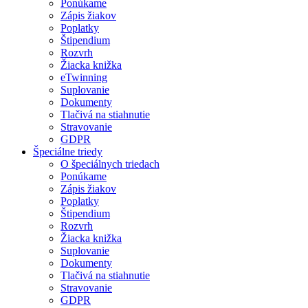
Ponúkame
Zápis žiakov
Poplatky
Štipendium
Rozvrh
Žiacka knižka
eTwinning
Suplovanie
Dokumenty
Tlačivá na stiahnutie
Stravovanie
GDPR
Špeciálne triedy
O špeciálnych triedach
Ponúkame
Zápis žiakov
Poplatky
Štipendium
Rozvrh
Žiacka knižka
Suplovanie
Dokumenty
Tlačivá na stiahnutie
Stravovanie
GDPR