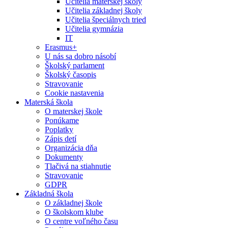
Učitelia materskej školy
Učitelia základnej školy
Učitelia špeciálnych tried
Učitelia gymnázia
IT
Erasmus+
U nás sa dobro násobí
Školský parlament
Školský časopis
Stravovanie
Cookie nastavenia
Materská škola
O materskej škole
Ponúkame
Poplatky
Zápis detí
Organizácia dňa
Dokumenty
Tlačivá na stiahnutie
Stravovanie
GDPR
Základná škola
O základnej škole
O školskom klube
O centre voľného času