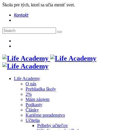
Škola pre tých, ktorí sa učia meniť svet.
Kontakt
Life Academy
O nás
Prehliadka školy
2%
Mám záujem
Podkasty
Články
Kariérne poradenstvo
Učitelia
Príbehy učiteľov