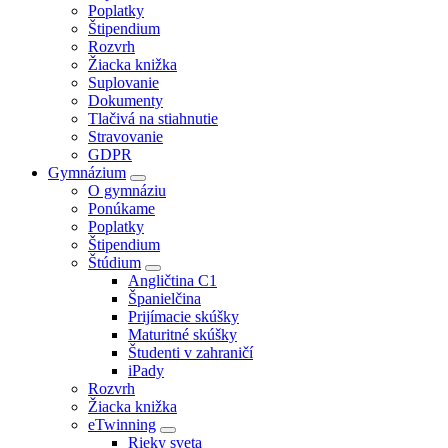
Poplatky
Štipendium
Rozvrh
Žiacka knižka
Suplovanie
Dokumenty
Tlačivá na stiahnutie
Stravovanie
GDPR
Gymnázium
O gymnáziu
Ponúkame
Poplatky
Štipendium
Štúdium
Angličtina C1
Španielčina
Prijímacie skúšky
Maturitné skúšky
Študenti v zahraničí
iPady
Rozvrh
Žiacka knižka
eTwinning
Rieky sveta