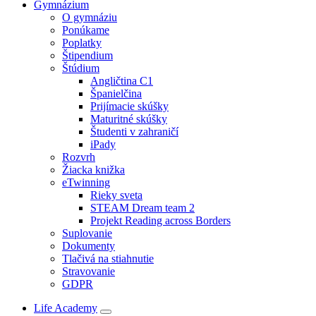
Gymnázium
O gymnáziu
Ponúkame
Poplatky
Štipendium
Štúdium
Angličtina C1
Španielčina
Prijímacie skúšky
Maturitné skúšky
Študenti v zahraničí
iPady
Rozvrh
Žiacka knižka
eTwinning
Rieky sveta
STEAM Dream team 2
Projekt Reading across Borders
Suplovanie
Dokumenty
Tlačivá na stiahnutie
Stravovanie
GDPR
Life Academy