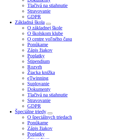
Tlačivá na stiahnutie
Stravovanie
GDPR
Základná škola
O základnej škole
O školskom klube
O centre voľného času
Ponúkame
Zápis žiakov
Poplatky
Štipendium
Rozvrh
Žiacka knižka
eTwinning
Suplovanie
Dokumenty
Tlačivá na stiahnutie
Stravovanie
GDPR
Špeciálne triedy
O špeciálnych triedach
Ponúkame
Zápis žiakov
Poplatky