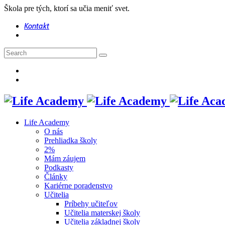
Škola pre tých, ktorí sa učia meniť svet.
Kontakt
Life Academy
O nás
Prehliadka školy
2%
Mám záujem
Podkasty
Články
Kariérne poradenstvo
Učitelia
Príbehy učiteľov
Učitelia materskej školy
Učitelia základnej školy