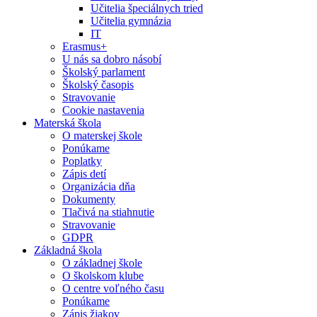
Učitelia špeciálnych tried
Učitelia gymnázia
IT
Erasmus+
U nás sa dobro násobí
Školský parlament
Školský časopis
Stravovanie
Cookie nastavenia
Materská škola
O materskej škole
Ponúkame
Poplatky
Zápis detí
Organizácia dňa
Dokumenty
Tlačivá na stiahnutie
Stravovanie
GDPR
Základná škola
O základnej škole
O školskom klube
O centre voľného času
Ponúkame
Zápis žiakov