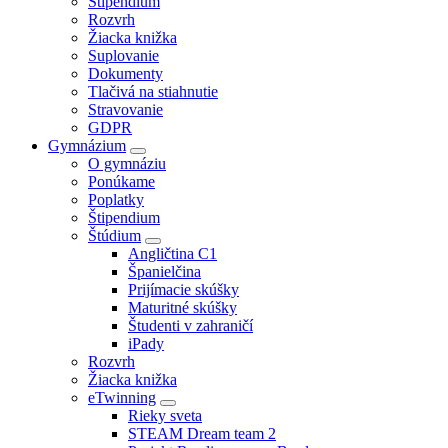
Štipendium
Rozvrh
Žiacka knižka
Suplovanie
Dokumenty
Tlačivá na stiahnutie
Stravovanie
GDPR
Gymnázium
O gymnáziu
Ponúkame
Poplatky
Štipendium
Štúdium
Angličtina C1
Španielčina
Prijímacie skúšky
Maturitné skúšky
Študenti v zahraničí
iPady
Rozvrh
Žiacka knižka
eTwinning
Rieky sveta
STEAM Dream team 2