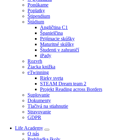
Ponúkame
Poplatky
Štipendium
Štúdium
Angličtina C1
Španielčina
Prijímacie skúšky
Maturitné skúšky
Študenti v zahraničí
iPady
Rozvrh
Žiacka knižka
eTwinning
Rieky sveta
STEAM Dream team 2
Projekt Reading across Borders
Suplovanie
Dokumenty
Tlačivá na stiahnutie
Stravovanie
GDPR
Life Academy
O nás
Prehliadka školy