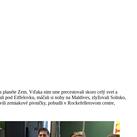
na planéte Zem. Vďaka nim sme precestovali skoro celý svet a
li pod Eiffelovku, máčali si nohy na Maldives, zlyžovali Solisko,
ívili zemiakové pivničky, pobudli v Rockefellerovom centre,