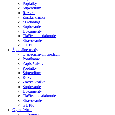
Poplatky
Štipendium
Rozvrh
Žiacka knižka
eTwinning
Suplovanie
Dokumenty
Tlačivá na stiahnutie
Stravovanie
GDPR
Špeciálne triedy
O špeciálnych triedach
Ponúkame
Zápis žiakov
Poplatky
Štipendium
Rozvrh
Žiacka knižka
Suplovanie
Dokumenty
Tlačivá na stiahnutie
Stravovanie
GDPR
Gymnázium
O gymnáziu