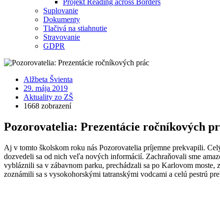
Projekt Reading across Borders
Suplovanie
Dokumenty
Tlačivá na stiahnutie
Stravovanie
GDPR
Alžbeta Švienta
29. mája 2019
Aktuality zo ZŠ
1668 zobrazení
Pozorovatelia: Prezentácie ročníkových p
Aj v tomto školskom roku nás Pozorovatelia príjemne prekvapili. Celý
dozvedeli sa od nich veľa nových informácií. Zachraňovali sme amazon
vybláznili sa v zábavnom parku, prechádzali sa po Karlovom moste, zo
zoznámili sa s vysokohorskými tatranskými vodcami a celú pestrú pre