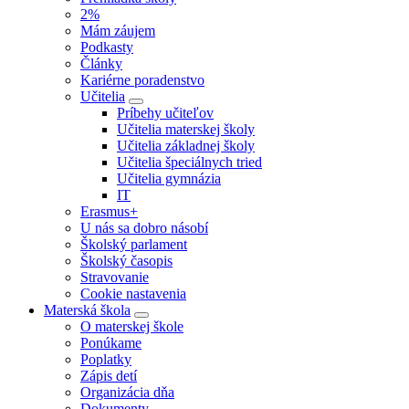
2%
Mám záujem
Podkasty
Články
Kariérne poradenstvo
Učitelia
Príbehy učiteľov
Učitelia materskej školy
Učitelia základnej školy
Učitelia špeciálnych tried
Učitelia gymnázia
IT
Erasmus+
U nás sa dobro násobí
Školský parlament
Školský časopis
Stravovanie
Cookie nastavenia
Materská škola
O materskej škole
Ponúkame
Poplatky
Zápis detí
Organizácia dňa
Dokumenty