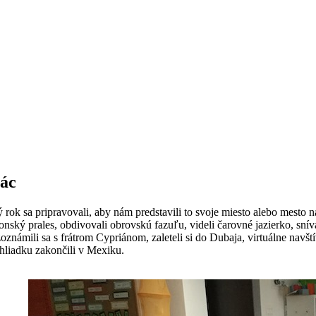
rác
 rok sa pripravovali, aby nám predstavili to svoje miesto alebo mesto 
ský prales, obdivovali obrovskú fazuľu, videli čarovné jazierko, sníva
známili sa s frátrom Cypriánom, zaleteli si do Dubaja, virtuálne navšt
hliadku zakončili v Mexiku.