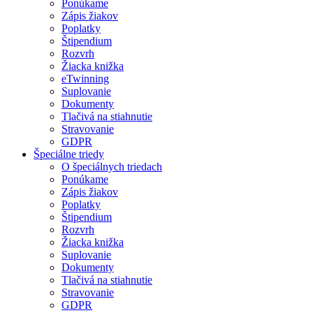
Ponúkame
Zápis žiakov
Poplatky
Štipendium
Rozvrh
Žiacka knižka
eTwinning
Suplovanie
Dokumenty
Tlačivá na stiahnutie
Stravovanie
GDPR
Špeciálne triedy
O špeciálnych triedach
Ponúkame
Zápis žiakov
Poplatky
Štipendium
Rozvrh
Žiacka knižka
Suplovanie
Dokumenty
Tlačivá na stiahnutie
Stravovanie
GDPR