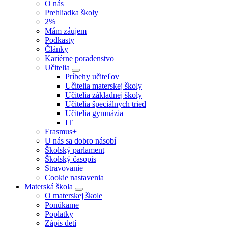
O nás
Prehliadka školy
2%
Mám záujem
Podkasty
Články
Kariérne poradenstvo
Učitelia
Príbehy učiteľov
Učitelia materskej školy
Učitelia základnej školy
Učitelia špeciálnych tried
Učitelia gymnázia
IT
Erasmus+
U nás sa dobro násobí
Školský parlament
Školský časopis
Stravovanie
Cookie nastavenia
Materská škola
O materskej škole
Ponúkame
Poplatky
Zápis detí