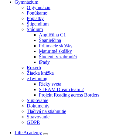
Gymnázium
O gymnáziu
Ponúkame
Poplatky
Štipendium
Štúdium
Angličtina C1
Španielčina
Prijímacie skúšky
Maturitné skúšky
Študenti v zahraničí
iPady
Rozvrh
Žiacka knižka
eTwinning
Rieky sveta
STEAM Dream team 2
Projekt Reading across Borders
Suplovanie
Dokumenty
Tlačivá na stiahnutie
Stravovanie
GDPR
Life Academy