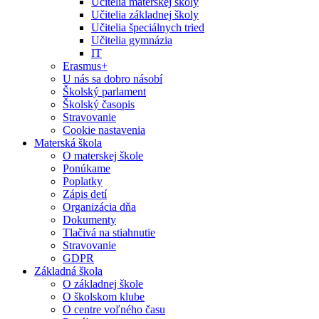
Učitelia materskej školy
Učitelia základnej školy
Učitelia špeciálnych tried
Učitelia gymnázia
IT
Erasmus+
U nás sa dobro násobí
Školský parlament
Školský časopis
Stravovanie
Cookie nastavenia
Materská škola
O materskej škole
Ponúkame
Poplatky
Zápis detí
Organizácia dňa
Dokumenty
Tlačivá na stiahnutie
Stravovanie
GDPR
Základná škola
O základnej škole
O školskom klube
O centre voľného času