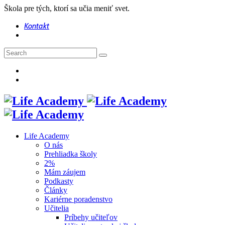
Škola pre tých, ktorí sa učia meniť svet.
Kontakt
Life Academy
O nás
Prehliadka školy
2%
Mám záujem
Podkasty
Články
Kariérne poradenstvo
Učitelia
Príbehy učiteľov