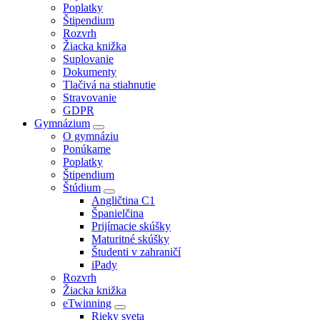
Poplatky
Štipendium
Rozvrh
Žiacka knižka
Suplovanie
Dokumenty
Tlačivá na stiahnutie
Stravovanie
GDPR
Gymnázium
O gymnáziu
Ponúkame
Poplatky
Štipendium
Štúdium
Angličtina C1
Španielčina
Prijímacie skúšky
Maturitné skúšky
Študenti v zahraničí
iPady
Rozvrh
Žiacka knižka
eTwinning
Rieky sveta