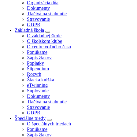
Organizácia dňa
Dokumenty
Tlačivá na stiahnutie
Stravovanie
GDPR
Základná škola
O základnej škole
O školskom klube
O centre voľného času
Ponúkame
Zápis žiakov
Poplatky
Štipendium
Rozvrh
Žiacka knižka
eTwinning
Suplovanie
Dokumenty
Tlačivá na stiahnutie
Stravovanie
GDPR
Špeciálne triedy
O špeciálnych triedach
Ponúkame
Zápis žiakov