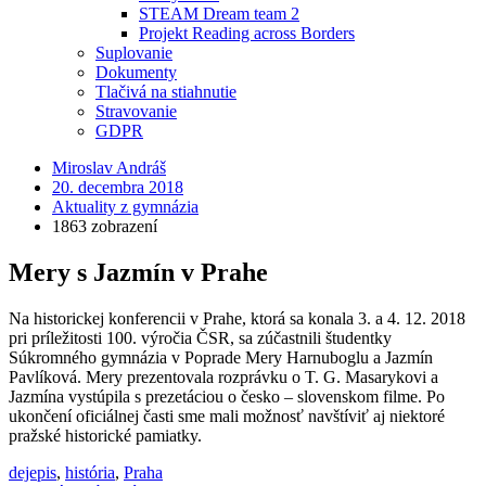
STEAM Dream team 2
Projekt Reading across Borders
Suplovanie
Dokumenty
Tlačivá na stiahnutie
Stravovanie
GDPR
Miroslav Andráš
20. decembra 2018
Aktuality z gymnázia
1863 zobrazení
Mery s Jazmín v Prahe
Na historickej konferencii v Prahe, ktorá sa konala 3. a 4. 12. 2018
pri príležitosti 100. výročia ČSR, sa zúčastnili študentky
Súkromného gymnázia v Poprade Mery Harnuboglu a Jazmín
Pavlíková. Mery prezentovala rozprávku o T. G. Masarykovi a
Jazmína vystúpila s prezetáciou o česko – slovenskom filme. Po
ukončení oficiálnej časti sme mali možnosť navštíviť aj niektoré
pražské historické pamiatky.
dejepis
,
história
,
Praha