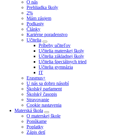
O nás
Prehliadka školy
2%
Mám záujem
Podkasty
Články
Kariérne poradenstvo
Učitelia
Príbehy učiteľov
Učitelia materskej školy
Učitelia základnej školy
Učitelia špeciálnych tried
Učitelia gymnázia
IT
Erasmus+
U nás sa dobro násobí
Školský parlament
Školský časopis
Stravovanie
Cookie nastavenia
Materská škola
O materskej škole
Ponúkame
Poplatky
Zápis detí