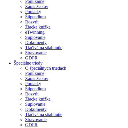
Ponúkame
Zápis žiakov
Poplatky
Štipendium
Rozvrh
Žiacka knižka
eTwinning
Suplovanie
Dokumenty
Tlačivá na stiahnutie
Stravovanie
GDPR
Špeciálne triedy
O špeciálnych triedach
Ponúkame
Zápis žiakov
Poplatky
Štipendium
Rozvrh
Žiacka knižka
Suplovanie
Dokumenty
Tlačivá na stiahnutie
Stravovanie
GDPR