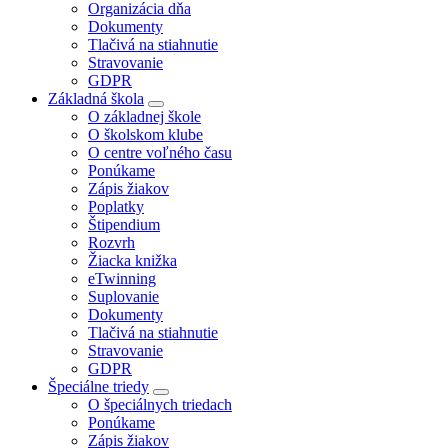
Organizácia dňa
Dokumenty
Tlačivá na stiahnutie
Stravovanie
GDPR
Základná škola
O základnej škole
O školskom klube
O centre voľného času
Ponúkame
Zápis žiakov
Poplatky
Štipendium
Rozvrh
Žiacka knižka
eTwinning
Suplovanie
Dokumenty
Tlačivá na stiahnutie
Stravovanie
GDPR
Špeciálne triedy
O špeciálnych triedach
Ponúkame
Zápis žiakov