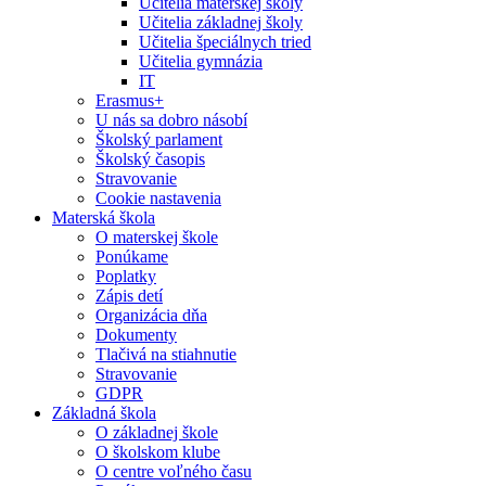
Učitelia materskej školy
Učitelia základnej školy
Učitelia špeciálnych tried
Učitelia gymnázia
IT
Erasmus+
U nás sa dobro násobí
Školský parlament
Školský časopis
Stravovanie
Cookie nastavenia
Materská škola
O materskej škole
Ponúkame
Poplatky
Zápis detí
Organizácia dňa
Dokumenty
Tlačivá na stiahnutie
Stravovanie
GDPR
Základná škola
O základnej škole
O školskom klube
O centre voľného času