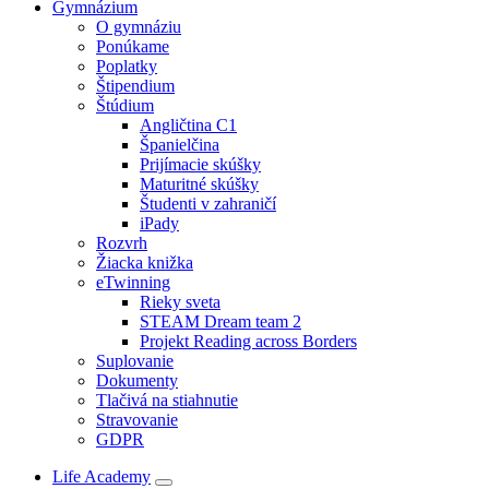
Gymnázium
O gymnáziu
Ponúkame
Poplatky
Štipendium
Štúdium
Angličtina C1
Španielčina
Prijímacie skúšky
Maturitné skúšky
Študenti v zahraničí
iPady
Rozvrh
Žiacka knižka
eTwinning
Rieky sveta
STEAM Dream team 2
Projekt Reading across Borders
Suplovanie
Dokumenty
Tlačivá na stiahnutie
Stravovanie
GDPR
Life Academy