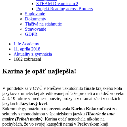
STEAM Dream team 2
Projekt Reading across Borders
Suplovanie
Dokumenty
Tlačivá na stiahnutie
Stravovanie
GDPR
Life Academy
11. apríla 2018
Aktuality z gymnázia
1682 zobrazení
Karina je opäť najlepšia!
V pondelok sa v CVČ v Prešove uskutočnilo
finále
krajského kola
jazykovo–umeleckej akreditovanej súťaže pre deti a mládež vo veku
4 až 19 rokov v prednese poézie, prózy a v dramatizácii v cudzích
jazykoch
Jazykový kvet
.
Súkromné gymnázium reprezentovala
Karina Kokoruďová
zo
sekundy s monodrámou v španielskom jazyku
Historia de una
madre (Príbeh matky)
. Karina opäť nenechala nikoho na
pochybách, že vo svojej kategórii nemá v Prešovskom kraji