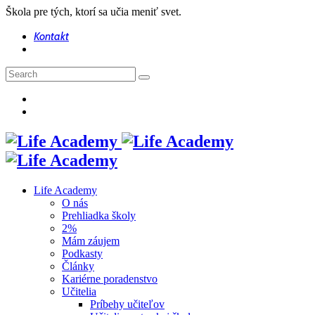
Škola pre tých, ktorí sa učia meniť svet.
Kontakt
Life Academy
O nás
Prehliadka školy
2%
Mám záujem
Podkasty
Články
Kariérne poradenstvo
Učitelia
Príbehy učiteľov