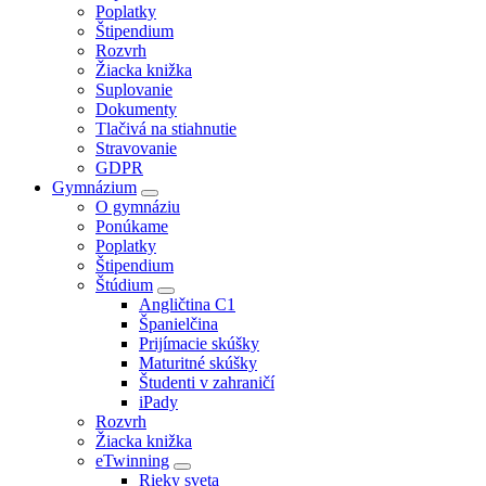
Poplatky
Štipendium
Rozvrh
Žiacka knižka
Suplovanie
Dokumenty
Tlačivá na stiahnutie
Stravovanie
GDPR
Gymnázium
O gymnáziu
Ponúkame
Poplatky
Štipendium
Štúdium
Angličtina C1
Španielčina
Prijímacie skúšky
Maturitné skúšky
Študenti v zahraničí
iPady
Rozvrh
Žiacka knižka
eTwinning
Rieky sveta