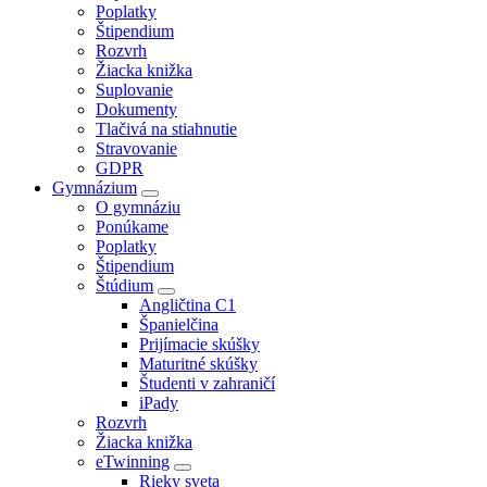
Poplatky
Štipendium
Rozvrh
Žiacka knižka
Suplovanie
Dokumenty
Tlačivá na stiahnutie
Stravovanie
GDPR
Gymnázium
O gymnáziu
Ponúkame
Poplatky
Štipendium
Štúdium
Angličtina C1
Španielčina
Prijímacie skúšky
Maturitné skúšky
Študenti v zahraničí
iPady
Rozvrh
Žiacka knižka
eTwinning
Rieky sveta