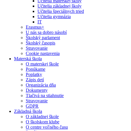
Učitelia materskej školy
Učitelia základnej školy
Učitelia špeciálnych tried
Učitelia gymnázia
IT
Erasmus+
U nás sa dobro násobí
Školský parlament
Školský časopis
Stravovanie
Cookie nastavenia
Materská škola
O materskej škole
Ponúkame
Poplatky
Zápis detí
Organizácia dňa
Dokumenty
Tlačivá na stiahnutie
Stravovanie
GDPR
Základná škola
O základnej škole
O školskom klube
O centre voľného času