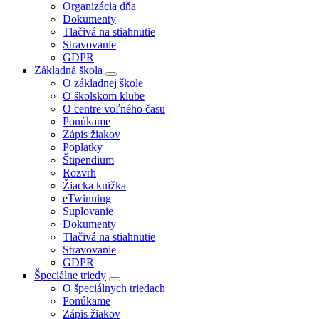
Organizácia dňa
Dokumenty
Tlačivá na stiahnutie
Stravovanie
GDPR
Základná škola
O základnej škole
O školskom klube
O centre voľného času
Ponúkame
Zápis žiakov
Poplatky
Štipendium
Rozvrh
Žiacka knižka
eTwinning
Suplovanie
Dokumenty
Tlačivá na stiahnutie
Stravovanie
GDPR
Špeciálne triedy
O špeciálnych triedach
Ponúkame
Zápis žiakov