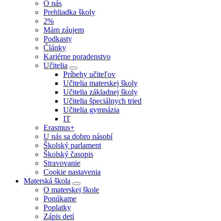
O nás
Prehliadka školy
2%
Mám záujem
Podkasty
Články
Kariérne poradenstvo
Učitelia
Príbehy učiteľov
Učitelia materskej školy
Učitelia základnej školy
Učitelia špeciálnych tried
Učitelia gymnázia
IT
Erasmus+
U nás sa dobro násobí
Školský parlament
Školský časopis
Stravovanie
Cookie nastavenia
Materská škola
O materskej škole
Ponúkame
Poplatky
Zápis detí