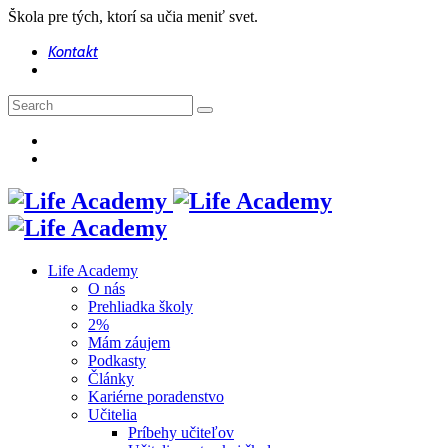
Škola pre tých, ktorí sa učia meniť svet.
Kontakt
Life Academy
O nás
Prehliadka školy
2%
Mám záujem
Podkasty
Články
Kariérne poradenstvo
Učitelia
Príbehy učiteľov