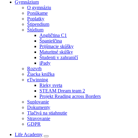
Gymnázium
O gymnáziu
Ponúkame
Poplatky
Štipendium
Štúdium
Angličtina C1
Španielčina
Prijímacie skúšky
Maturitné skúšky
Študenti v zahraničí
iPady
Rozvrh
Žiacka knižka
eTwinning
Rieky sveta
STEAM Dream team 2
Projekt Reading across Borders
Suplovanie
Dokumenty
Tlačivá na stiahnutie
Stravovanie
GDPR
Life Academy