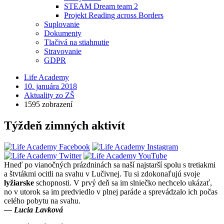
STEAM Dream team 2
Projekt Reading across Borders
Suplovanie
Dokumenty
Tlačivá na stiahnutie
Stravovanie
GDPR
Life Academy
10. januára 2018
Aktuality zo ZŠ
1595 zobrazení
Týždeň zimných aktivít
Hneď po vianočných prázdninách sa naší najstarší spolu s tretiakmi
a štvtákmi ocitli na svahu v Lučivnej. Tu si zdokonaľujú svoje
lyžiarske
schopnosti. V prvý deň sa im slniečko nechcelo ukázať,
no v utorok sa im predviedlo v plnej paráde a sprevádzalo ich počas
celého pobytu na svahu.
— Lucia Lavková