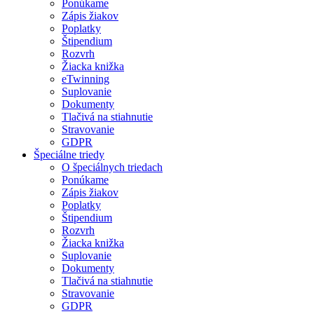
Ponúkame
Zápis žiakov
Poplatky
Štipendium
Rozvrh
Žiacka knižka
eTwinning
Suplovanie
Dokumenty
Tlačivá na stiahnutie
Stravovanie
GDPR
Špeciálne triedy
O špeciálnych triedach
Ponúkame
Zápis žiakov
Poplatky
Štipendium
Rozvrh
Žiacka knižka
Suplovanie
Dokumenty
Tlačivá na stiahnutie
Stravovanie
GDPR