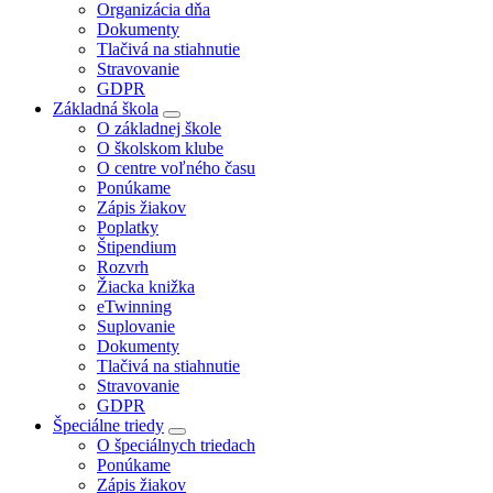
Organizácia dňa
Dokumenty
Tlačivá na stiahnutie
Stravovanie
GDPR
Základná škola
O základnej škole
O školskom klube
O centre voľného času
Ponúkame
Zápis žiakov
Poplatky
Štipendium
Rozvrh
Žiacka knižka
eTwinning
Suplovanie
Dokumenty
Tlačivá na stiahnutie
Stravovanie
GDPR
Špeciálne triedy
O špeciálnych triedach
Ponúkame
Zápis žiakov