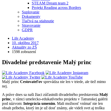
STEAM Dream team 2
Projekt Reading across Borders
Suplovanie
Dokumenty
Tlačivá na stiahnutie
Stravovanie
GDPR
Life Academy
10. októbra 2017
Aktuality zo ZŠ
1598 zobrazení
Divadelné predstavenie Malý princ
Malý princ
Cestovateľov
sprevádza nie len v triede, ale tiež mimo
nej.
A práve dnes sa naši žiaci zúčastnili divadelného predstavenia
Malý
princ
, v rámci umelecko-edukatívneho projektu v Tatranskej galérii
pod názvom:
Integrácia umením
. Mali možnosť vnímať nie len
obsah príbehu, ktorý im je už dosť známy, ale videli svet aj trošku