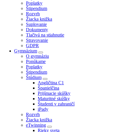
Poplatky
Štipendium
Rozvrh
Žiacka knižka
Suplovanie
Dokumenty
Tlačivá na stiahnutie
Stravovanie
GDPR
Gymnázium
O gymnáziu
Ponúkame
Poplatky
Štipendium
Štúdium
Angličtina C1
Španielčina
Prijímacie skúšky
Maturitné skúšky
Študenti v zahraničí
iPady
Rozvrh
Žiacka knižka
eTwinning
Rieky sveta