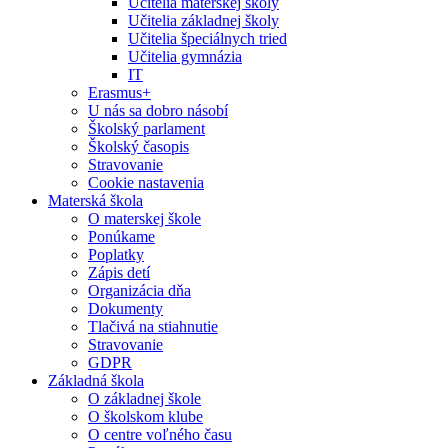
Učitelia materskej školy
Učitelia základnej školy
Učitelia špeciálnych tried
Učitelia gymnázia
IT
Erasmus+
U nás sa dobro násobí
Školský parlament
Školský časopis
Stravovanie
Cookie nastavenia
Materská škola
O materskej škole
Ponúkame
Poplatky
Zápis detí
Organizácia dňa
Dokumenty
Tlačivá na stiahnutie
Stravovanie
GDPR
Základná škola
O základnej škole
O školskom klube
O centre voľného času