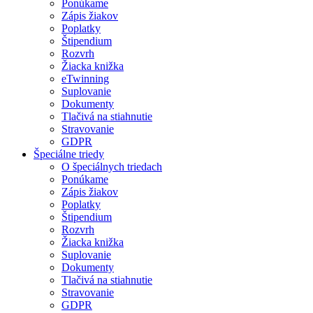
Ponúkame
Zápis žiakov
Poplatky
Štipendium
Rozvrh
Žiacka knižka
eTwinning
Suplovanie
Dokumenty
Tlačivá na stiahnutie
Stravovanie
GDPR
Špeciálne triedy
O špeciálnych triedach
Ponúkame
Zápis žiakov
Poplatky
Štipendium
Rozvrh
Žiacka knižka
Suplovanie
Dokumenty
Tlačivá na stiahnutie
Stravovanie
GDPR