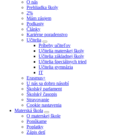
O nás
Prehliadka školy
2%
Mám záujem
Podkasty
Články
Kariérne poradenstvo
Učitelia
Príbehy učiteľov
Učitelia materskej školy
Učitelia základnej školy
Učitelia špeciálnych tried
Učitelia gymnázia
IT
Erasmus+
U nás sa dobro násobí
Školský parlament
Školský časopis
Stravovanie
Cookie nastavenia
Materská škola
O materskej škole
Ponúkame
Poplatky
Zápis detí