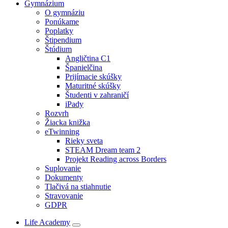
Gymnázium
O gymnáziu
Ponúkame
Poplatky
Štipendium
Štúdium
Angličtina C1
Španielčina
Prijímacie skúšky
Maturitné skúšky
Študenti v zahraničí
iPady
Rozvrh
Žiacka knižka
eTwinning
Rieky sveta
STEAM Dream team 2
Projekt Reading across Borders
Suplovanie
Dokumenty
Tlačivá na stiahnutie
Stravovanie
GDPR
Life Academy