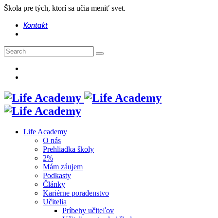
Škola pre tých, ktorí sa učia meniť svet.
Kontakt
Life Academy
O nás
Prehliadka školy
2%
Mám záujem
Podkasty
Články
Kariérne poradenstvo
Učitelia
Príbehy učiteľov