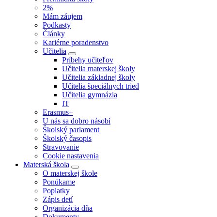
2%
Mám záujem
Podkasty
Články
Kariérne poradenstvo
Učitelia
Príbehy učiteľov
Učitelia materskej školy
Učitelia základnej školy
Učitelia špeciálnych tried
Učitelia gymnázia
IT
Erasmus+
U nás sa dobro násobí
Školský parlament
Školský časopis
Stravovanie
Cookie nastavenia
Materská škola
O materskej škole
Ponúkame
Poplatky
Zápis detí
Organizácia dňa
Dokumenty