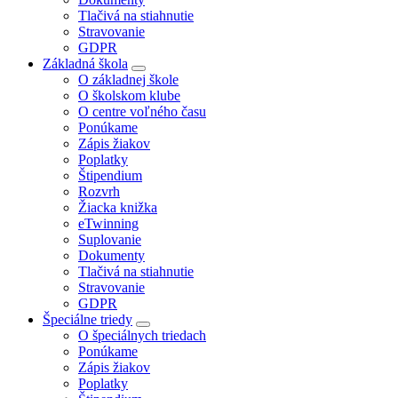
Tlačivá na stiahnutie
Stravovanie
GDPR
Základná škola
O základnej škole
O školskom klube
O centre voľného času
Ponúkame
Zápis žiakov
Poplatky
Štipendium
Rozvrh
Žiacka knižka
eTwinning
Suplovanie
Dokumenty
Tlačivá na stiahnutie
Stravovanie
GDPR
Špeciálne triedy
O špeciálnych triedach
Ponúkame
Zápis žiakov
Poplatky