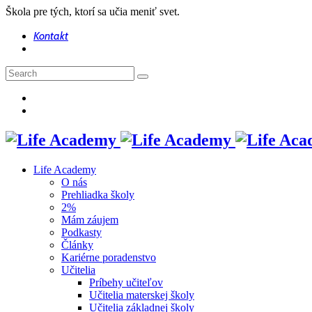
Škola pre tých, ktorí sa učia meniť svet.
Kontakt
Life Academy
O nás
Prehliadka školy
2%
Mám záujem
Podkasty
Články
Kariérne poradenstvo
Učitelia
Príbehy učiteľov
Učitelia materskej školy
Učitelia základnej školy