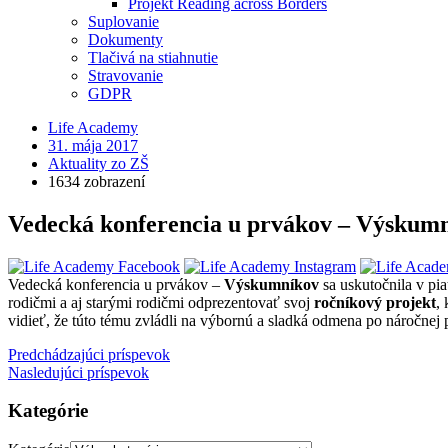
Projekt Reading across Borders
Suplovanie
Dokumenty
Tlačivá na stiahnutie
Stravovanie
GDPR
Life Academy
31. mája 2017
Aktuality zo ZŠ
1634 zobrazení
Vedecká konferencia u prvákov – Výskum
Vedecká konferencia u prvákov –
Výskumníkov
sa uskutočnila v pi
rodičmi a aj starými rodičmi odprezentovať svoj
ročníkový projekt
,
vidieť, že túto tému zvládli na výbornú a sladká odmena po náročnej p
Predchádzajúci príspevok
Nasledujúci príspevok
Kategórie