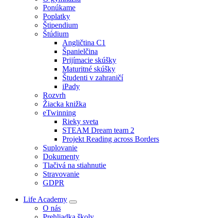
Ponúkame
Poplatky
Štipendium
Štúdium
Angličtina C1
Španielčina
Prijímacie skúšky
Maturitné skúšky
Študenti v zahraničí
iPady
Rozvrh
Žiacka knižka
eTwinning
Rieky sveta
STEAM Dream team 2
Projekt Reading across Borders
Suplovanie
Dokumenty
Tlačivá na stiahnutie
Stravovanie
GDPR
Life Academy
O nás
Prehliadka školy