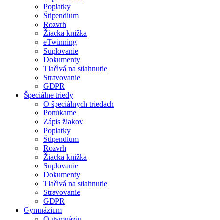
Poplatky
Štipendium
Rozvrh
Žiacka knižka
eTwinning
Suplovanie
Dokumenty
Tlačivá na stiahnutie
Stravovanie
GDPR
Špeciálne triedy
O špeciálnych triedach
Ponúkame
Zápis žiakov
Poplatky
Štipendium
Rozvrh
Žiacka knižka
Suplovanie
Dokumenty
Tlačivá na stiahnutie
Stravovanie
GDPR
Gymnázium
O gymnáziu