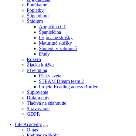
Ponúkame
Poplatky
Štipendium
Štúdium
Angličtina C1
Španielčina
Prijímacie skúšky
Maturitné skúšky
Študenti v zahraničí
iPady
Rozvrh
Žiacka knižka
eTwinning
Rieky sveta
STEAM Dream team 2
Projekt Reading across Borders
Suplovanie
Dokumenty
Tlačivá na stiahnutie
Stravovanie
GDPR
Life Academy
O nás
Prehliadka školy