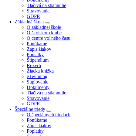
Tlačivá na stiahnutie
Stravovanie
GDPR
Základná škola
O základnej škole
O školskom klube
O centre voľného času
Ponúkame
Zápis žiakov
Poplatky
Štipendium
Rozvrh
Žiacka knižka
eTwinning
Suplovanie
Dokumenty
Tlačivá na stiahnutie
Stravovanie
GDPR
Špeciálne triedy
O špeciálnych triedach
Ponúkame
Zápis žiakov
Poplatky