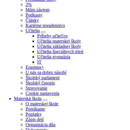
2%
Mám záujem
Podkasty
Články
Kariérne poradenstvo
Učitelia
Príbehy učiteľov
Učitelia materskej školy
Učitelia základnej školy
Učitelia špeciálnych tried
Učitelia gymnázia
IT
Erasmus+
U nás sa dobro násobí
Školský parlament
Školský časopis
Stravovanie
Cookie nastavenia
Materská škola
O materskej škole
Ponúkame
Poplatky
Zápis detí
Organizácia dňa
Dokumenty