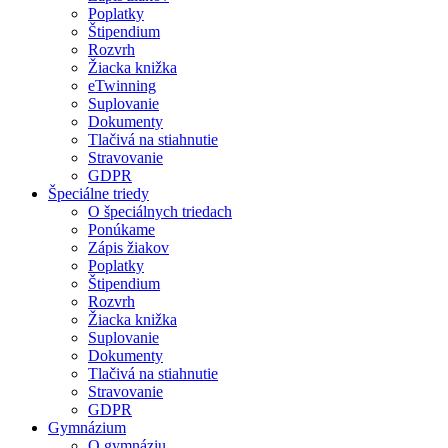
Poplatky
Štipendium
Rozvrh
Žiacka knižka
eTwinning
Suplovanie
Dokumenty
Tlačivá na stiahnutie
Stravovanie
GDPR
Špeciálne triedy
O špeciálnych triedach
Ponúkame
Zápis žiakov
Poplatky
Štipendium
Rozvrh
Žiacka knižka
Suplovanie
Dokumenty
Tlačivá na stiahnutie
Stravovanie
GDPR
Gymnázium
O gymnáziu