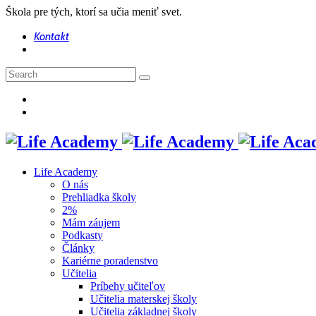
Škola pre tých, ktorí sa učia meniť svet.
Kontakt
Life Academy
O nás
Prehliadka školy
2%
Mám záujem
Podkasty
Články
Kariérne poradenstvo
Učitelia
Príbehy učiteľov
Učitelia materskej školy
Učitelia základnej školy