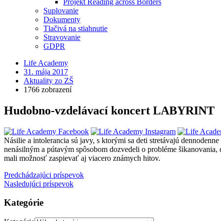
Projekt Reading across Borders
Suplovanie
Dokumenty
Tlačivá na stiahnutie
Stravovanie
GDPR
Life Academy
31. mája 2017
Aktuality zo ZŠ
1766 zobrazení
Hudobno-vzdelávací koncert LABYRINT
Násilie a intolerancia sú javy, s ktorými sa deti stretávajú dennodenn
nenásilným a pútavým spôsobom dozvedeli o probléme šikanovania, dis
mali možnosť zaspievať aj viacero známych hitov.
Predchádzajúci príspevok
Nasledujúci príspevok
Kategórie