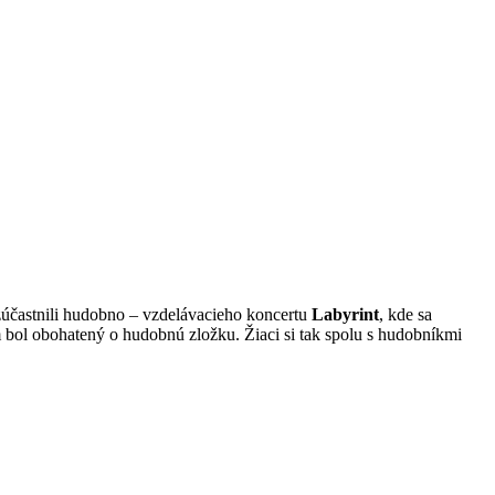
my zúčastnili hudobno – vzdelávacieho koncertu
Labyrint
, kde sa
m bol obohatený o hudobnú zložku. Žiaci si tak spolu s hudobníkmi