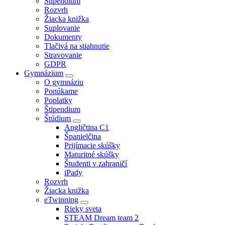
Štipendium
Rozvrh
Žiacka knižka
Suplovanie
Dokumenty
Tlačivá na stiahnutie
Stravovanie
GDPR
Gymnázium
O gymnáziu
Ponúkame
Poplatky
Štipendium
Štúdium
Angličtina C1
Španielčina
Prijímacie skúšky
Maturitné skúšky
Študenti v zahraničí
iPady
Rozvrh
Žiacka knižka
eTwinning
Rieky sveta
STEAM Dream team 2