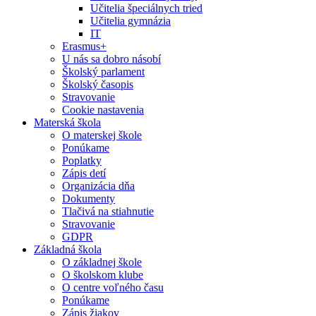
Učitelia špeciálnych tried
Učitelia gymnázia
IT
Erasmus+
U nás sa dobro násobí
Školský parlament
Školský časopis
Stravovanie
Cookie nastavenia
Materská škola
O materskej škole
Ponúkame
Poplatky
Zápis detí
Organizácia dňa
Dokumenty
Tlačivá na stiahnutie
Stravovanie
GDPR
Základná škola
O základnej škole
O školskom klube
O centre voľného času
Ponúkame
Zápis žiakov