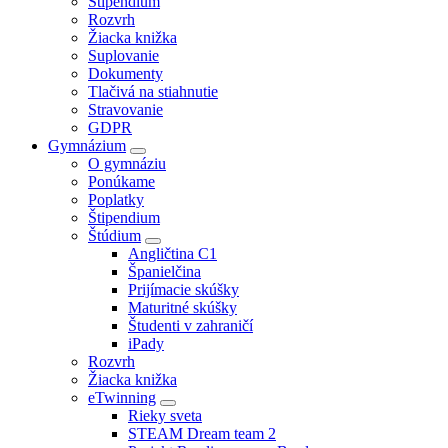
Štipendium
Rozvrh
Žiacka knižka
Suplovanie
Dokumenty
Tlačivá na stiahnutie
Stravovanie
GDPR
Gymnázium
O gymnáziu
Ponúkame
Poplatky
Štipendium
Štúdium
Angličtina C1
Španielčina
Prijímacie skúšky
Maturitné skúšky
Študenti v zahraničí
iPady
Rozvrh
Žiacka knižka
eTwinning
Rieky sveta
STEAM Dream team 2