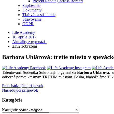
Projekt Reading across Borders
Suplovanie
Dokumenty
Tlačivá na stiahnutie
Stravovanie
GDPR
Life Academy
10. apríla 2017
Aktuality z gymnázia
2352 zobrazení
Barbora Uhlárová: tretie miesto v speváck
Talentovaná študentka Súkromného gymnázia
Barbora Uhlárová
, 
odborná porota krásnym TRETÍM miestom. Baška, blahoželáme Ti k o
Predchádzajúci príspevok
Nasledujúci príspevok
Kategórie
Kategórie