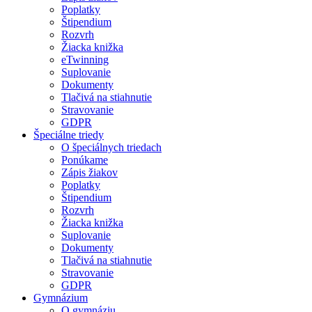
Poplatky
Štipendium
Rozvrh
Žiacka knižka
eTwinning
Suplovanie
Dokumenty
Tlačivá na stiahnutie
Stravovanie
GDPR
Špeciálne triedy
O špeciálnych triedach
Ponúkame
Zápis žiakov
Poplatky
Štipendium
Rozvrh
Žiacka knižka
Suplovanie
Dokumenty
Tlačivá na stiahnutie
Stravovanie
GDPR
Gymnázium
O gymnáziu