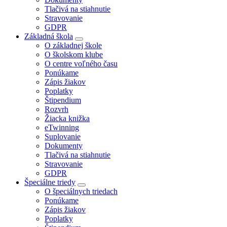
Tlačivá na stiahnutie
Stravovanie
GDPR
Základná škola
O základnej škole
O školskom klube
O centre voľného času
Ponúkame
Zápis žiakov
Poplatky
Štipendium
Rozvrh
Žiacka knižka
eTwinning
Suplovanie
Dokumenty
Tlačivá na stiahnutie
Stravovanie
GDPR
Špeciálne triedy
O špeciálnych triedach
Ponúkame
Zápis žiakov
Poplatky