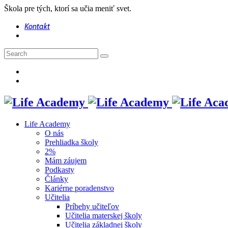
Škola pre tých, ktorí sa učia meniť svet.
Kontakt
Life Academy
O nás
Prehliadka školy
2%
Mám záujem
Podkasty
Články
Kariérne poradenstvo
Učitelia
Príbehy učiteľov
Učitelia materskej školy
Učitelia základnej školy