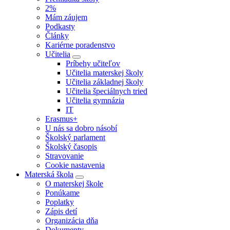
2%
Mám záujem
Podkasty
Články
Kariérne poradenstvo
Učitelia
Príbehy učiteľov
Učitelia materskej školy
Učitelia základnej školy
Učitelia špeciálnych tried
Učitelia gymnázia
IT
Erasmus+
U nás sa dobro násobí
Školský parlament
Školský časopis
Stravovanie
Cookie nastavenia
Materská škola
O materskej škole
Ponúkame
Poplatky
Zápis detí
Organizácia dňa
Dokumenty