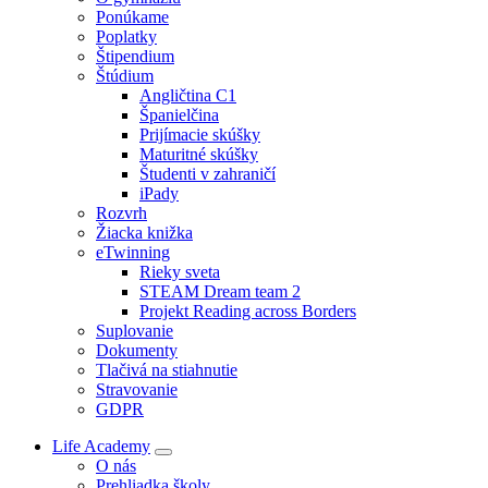
Ponúkame
Poplatky
Štipendium
Štúdium
Angličtina C1
Španielčina
Prijímacie skúšky
Maturitné skúšky
Študenti v zahraničí
iPady
Rozvrh
Žiacka knižka
eTwinning
Rieky sveta
STEAM Dream team 2
Projekt Reading across Borders
Suplovanie
Dokumenty
Tlačivá na stiahnutie
Stravovanie
GDPR
Life Academy
O nás
Prehliadka školy