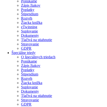
Ponúkame
Zápis žiakov
Poplatky
Štipendium
Rozvrh
Žiacka knižka
eTwinning
Suplovanie
Dokumenty
Tlačivá na stiahnutie
Stravovanie
GDPR
Špeciálne triedy
O špeciálnych triedach
Ponúkame
Zápis žiakov
Poplatky
Štipendium
Rozvrh
Žiacka knižka
Suplovanie
Dokumenty
Tlačivá na stiahnutie
Stravovanie
GDPR