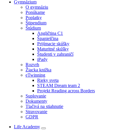
Gymnázium
O gymnáziu
Ponúkame
Poplatky
Štipendium
Štúdium
Angličtina C1
Španielčina
Prijímacie skúšky
Maturitné skúšky
Študenti v zahraničí
iPady
Rozvrh
Žiacka knižka
eTwinning
Rieky sveta
STEAM Dream team 2
Projekt Reading across Borders
Suplovanie
Dokumenty
Tlačivá na stiahnutie
Stravovanie
GDPR
Life Academy