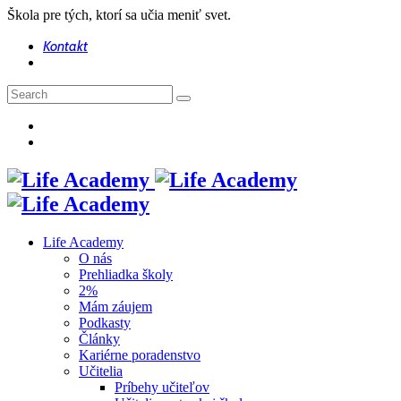
Škola pre tých, ktorí sa učia meniť svet.
Kontakt
Life Academy
O nás
Prehliadka školy
2%
Mám záujem
Podkasty
Články
Kariérne poradenstvo
Učitelia
Príbehy učiteľov