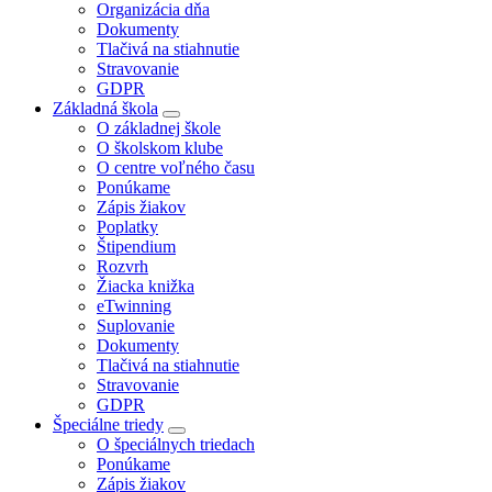
Organizácia dňa
Dokumenty
Tlačivá na stiahnutie
Stravovanie
GDPR
Základná škola
O základnej škole
O školskom klube
O centre voľného času
Ponúkame
Zápis žiakov
Poplatky
Štipendium
Rozvrh
Žiacka knižka
eTwinning
Suplovanie
Dokumenty
Tlačivá na stiahnutie
Stravovanie
GDPR
Špeciálne triedy
O špeciálnych triedach
Ponúkame
Zápis žiakov