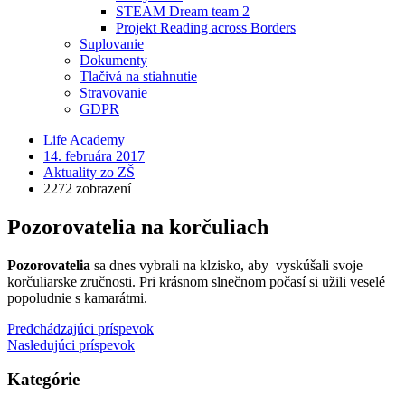
STEAM Dream team 2
Projekt Reading across Borders
Suplovanie
Dokumenty
Tlačivá na stiahnutie
Stravovanie
GDPR
Life Academy
14. februára 2017
Aktuality zo ZŠ
2272 zobrazení
Pozorovatelia na korčuliach
Pozorovatelia
sa dnes vybrali na klzisko, aby vyskúšali svoje
korčuliarske zručnosti. Pri krásnom slnečnom počasí si užili veselé
popoludnie s kamarátmi.
Predchádzajúci príspevok
Nasledujúci príspevok
Kategórie