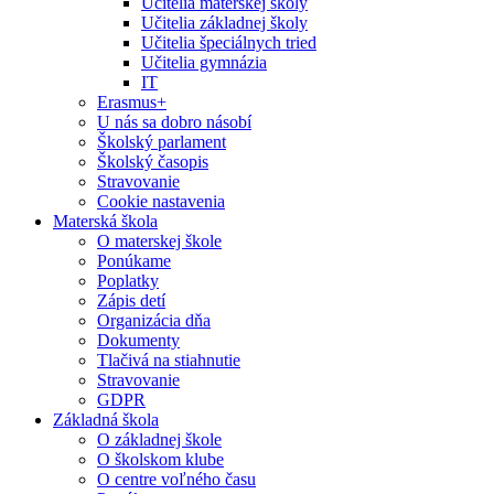
Učitelia materskej školy
Učitelia základnej školy
Učitelia špeciálnych tried
Učitelia gymnázia
IT
Erasmus+
U nás sa dobro násobí
Školský parlament
Školský časopis
Stravovanie
Cookie nastavenia
Materská škola
O materskej škole
Ponúkame
Poplatky
Zápis detí
Organizácia dňa
Dokumenty
Tlačivá na stiahnutie
Stravovanie
GDPR
Základná škola
O základnej škole
O školskom klube
O centre voľného času