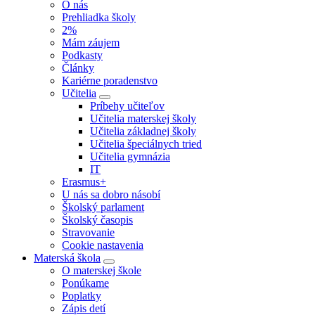
O nás
Prehliadka školy
2%
Mám záujem
Podkasty
Články
Kariérne poradenstvo
Učitelia
Príbehy učiteľov
Učitelia materskej školy
Učitelia základnej školy
Učitelia špeciálnych tried
Učitelia gymnázia
IT
Erasmus+
U nás sa dobro násobí
Školský parlament
Školský časopis
Stravovanie
Cookie nastavenia
Materská škola
O materskej škole
Ponúkame
Poplatky
Zápis detí