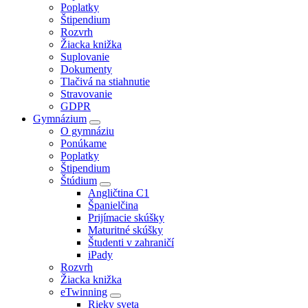
Poplatky
Štipendium
Rozvrh
Žiacka knižka
Suplovanie
Dokumenty
Tlačivá na stiahnutie
Stravovanie
GDPR
Gymnázium
O gymnáziu
Ponúkame
Poplatky
Štipendium
Štúdium
Angličtina C1
Španielčina
Prijímacie skúšky
Maturitné skúšky
Študenti v zahraničí
iPady
Rozvrh
Žiacka knižka
eTwinning
Rieky sveta