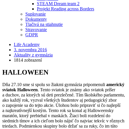
STEAM Dream team 2
Projekt Reading across Borders
Suplovanie
Dokumenty
Tlačivá na stiahnutie
Stravovanie
GDPR
Life Academy
3. novembra 2016
Aktuality z gymnázia
1814 zobrazení
HALLOWEEN
Dňa 27.10 sme si spolu so žiakmi gymnázia pripomenuli
americký
sviatok Halloween
. Tento sviatok je známy ako sviatok príšer
a duchov, za ktorých sú deti prezlečené. Tím školského parlamentu,
ako každý rok, vyzval všetkých študentov aj pedagogický zbor
o zapojenie sa do tejto akcie. Úlohou bolo pripraviť si čo najlepší
a najkreatívnejší kostým. Tento rok sa konal aj Halloweensky
maratón, ktorý prebiehal v maskách. Žiaci boli rozdelení do
siedmich tímov a ich cieľom bolo nájsť čo najviac tekvíc v rôznych
triedach. Podmienkou skupiny bolo držať sa za ruky, čo im túto