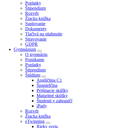
Poplatky
Štipendium
Rozvrh
Žiacka knižka
Suplovanie
Dokumenty
Tlačivá na stiahnutie
Stravovanie
GDPR
Gymnázium
O gymnáziu
Ponúkame
Poplatky
Štipendium
Štúdium
Angličtina C1
Španielčina
Prijímacie skúšky
Maturitné skúšky
Študenti v zahraničí
iPady
Rozvrh
Žiacka knižka
eTwinning
Rieky sveta