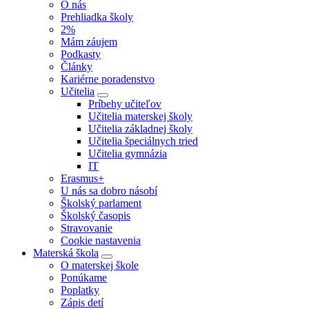
O nás
Prehliadka školy
2%
Mám záujem
Podkasty
Články
Kariérne poradenstvo
Učitelia
Príbehy učiteľov
Učitelia materskej školy
Učitelia základnej školy
Učitelia špeciálnych tried
Učitelia gymnázia
IT
Erasmus+
U nás sa dobro násobí
Školský parlament
Školský časopis
Stravovanie
Cookie nastavenia
Materská škola
O materskej škole
Ponúkame
Poplatky
Zápis detí