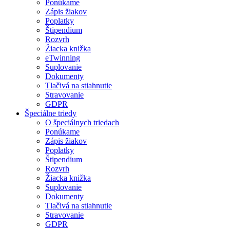
Ponúkame
Zápis žiakov
Poplatky
Štipendium
Rozvrh
Žiacka knižka
eTwinning
Suplovanie
Dokumenty
Tlačivá na stiahnutie
Stravovanie
GDPR
Špeciálne triedy
O špeciálnych triedach
Ponúkame
Zápis žiakov
Poplatky
Štipendium
Rozvrh
Žiacka knižka
Suplovanie
Dokumenty
Tlačivá na stiahnutie
Stravovanie
GDPR