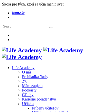
Škola pre tých, ktorí sa učia meniť svet.
Kontakt
Life Academy
O nás
Prehliadka školy
2%
Mám záujem
Podkasty
Články
Kariérne poradenstvo
Učitelia
Príbehy učiteľov