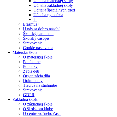
Učitelia materskej školy
Učitelia základnej školy
Učitelia špeciálnych tried
Učitelia gymnázia
IT
Erasmus+
U nás sa dobro násobí
Školský parlament
Školský časopis
Stravovanie
Cookie nastavenia
Materská škola
O materskej škole
Ponúkame
Poplatky
Zápis detí
Organizácia dňa
Dokumenty
Tlačivá na stiahnutie
Stravovanie
GDPR
Základná škola
O základnej škole
O školskom klube
O centre voľného času