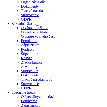
Organizácia dňa
Dokumenty
Tlačivá na stiahnutie
Stravovanie
GDPR
Základná škola
O základnej škole
O školskom klube
O centre voľného času
Ponúkame
Zápis žiakov
Poplatky
Štipendium
Rozvrh
Žiacka knižka
eTwinning
Suplovanie
Dokumenty
Tlačivá na stiahnutie
Stravovanie
GDPR
Špeciálne triedy
O špeciálnych triedach
Ponúkame
Zápis žiakov