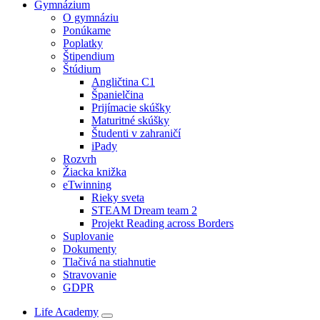
Gymnázium
O gymnáziu
Ponúkame
Poplatky
Štipendium
Štúdium
Angličtina C1
Španielčina
Prijímacie skúšky
Maturitné skúšky
Študenti v zahraničí
iPady
Rozvrh
Žiacka knižka
eTwinning
Rieky sveta
STEAM Dream team 2
Projekt Reading across Borders
Suplovanie
Dokumenty
Tlačivá na stiahnutie
Stravovanie
GDPR
Life Academy