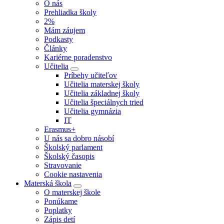
O nás
Prehliadka školy
2%
Mám záujem
Podkasty
Články
Kariérne poradenstvo
Učitelia
Príbehy učiteľov
Učitelia materskej školy
Učitelia základnej školy
Učitelia špeciálnych tried
Učitelia gymnázia
IT
Erasmus+
U nás sa dobro násobí
Školský parlament
Školský časopis
Stravovanie
Cookie nastavenia
Materská škola
O materskej škole
Ponúkame
Poplatky
Zápis detí