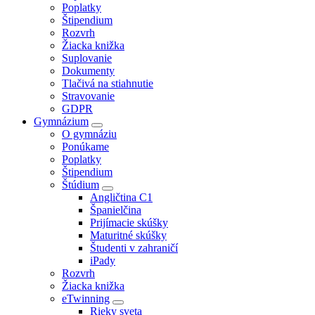
Poplatky
Štipendium
Rozvrh
Žiacka knižka
Suplovanie
Dokumenty
Tlačivá na stiahnutie
Stravovanie
GDPR
Gymnázium
O gymnáziu
Ponúkame
Poplatky
Štipendium
Štúdium
Angličtina C1
Španielčina
Prijímacie skúšky
Maturitné skúšky
Študenti v zahraničí
iPady
Rozvrh
Žiacka knižka
eTwinning
Rieky sveta