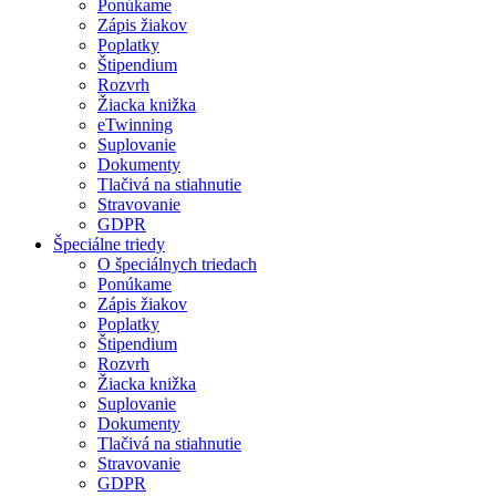
Ponúkame
Zápis žiakov
Poplatky
Štipendium
Rozvrh
Žiacka knižka
eTwinning
Suplovanie
Dokumenty
Tlačivá na stiahnutie
Stravovanie
GDPR
Špeciálne triedy
O špeciálnych triedach
Ponúkame
Zápis žiakov
Poplatky
Štipendium
Rozvrh
Žiacka knižka
Suplovanie
Dokumenty
Tlačivá na stiahnutie
Stravovanie
GDPR