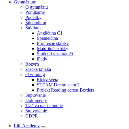
Gymnázium
O gymnáziu
Ponúkame
Poplatky
Štipendium
Štúdium
Angličtina C1
Španielčina
Prijímacie skúšky
Maturitné skúšky
Študenti v zahraničí
iPady
Rozvrh
Žiacka knižka
eTwinning
Rieky sveta
STEAM Dream team 2
Projekt Reading across Borders
Suplovanie
Dokumenty
Tlačivá na stiahnutie
Stravovanie
GDPR
Life Academy