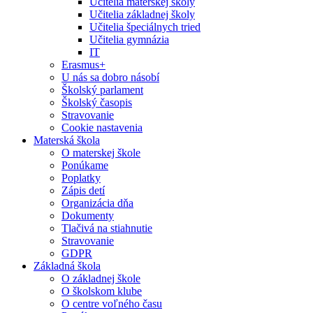
Učitelia materskej školy
Učitelia základnej školy
Učitelia špeciálnych tried
Učitelia gymnázia
IT
Erasmus+
U nás sa dobro násobí
Školský parlament
Školský časopis
Stravovanie
Cookie nastavenia
Materská škola
O materskej škole
Ponúkame
Poplatky
Zápis detí
Organizácia dňa
Dokumenty
Tlačivá na stiahnutie
Stravovanie
GDPR
Základná škola
O základnej škole
O školskom klube
O centre voľného času