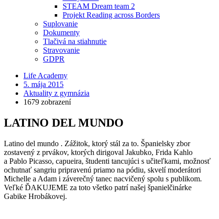
STEAM Dream team 2
Projekt Reading across Borders
Suplovanie
Dokumenty
Tlačivá na stiahnutie
Stravovanie
GDPR
Life Academy
5. mája 2015
Aktuality z gymnázia
1679 zobrazení
LATINO DEL MUNDO
Latino del mundo . Zážitok, ktorý stál za to. Španielsky zbor
zostavený z prvákov, ktorých dirigoval Jakubko, Frida Kahlo
a Pablo Picasso, capueira, študenti tancujúci s učiteľkami, možnosť
ochutnať sangriu pripravenú priamo na pódiu, skvelí moderátori
Michelle a Adam i záverečný tanec nacvičený spolu s publikom.
Veľké ĎAKUJEME za toto všetko patrí našej španielčinárke
Gabike Hrobákovej.