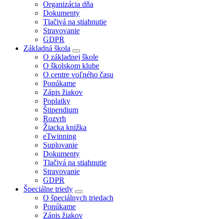
Organizácia dňa
Dokumenty
Tlačivá na stiahnutie
Stravovanie
GDPR
Základná škola
O základnej škole
O školskom klube
O centre voľného času
Ponúkame
Zápis žiakov
Poplatky
Štipendium
Rozvrh
Žiacka knižka
eTwinning
Suplovanie
Dokumenty
Tlačivá na stiahnutie
Stravovanie
GDPR
Špeciálne triedy
O špeciálnych triedach
Ponúkame
Zápis žiakov