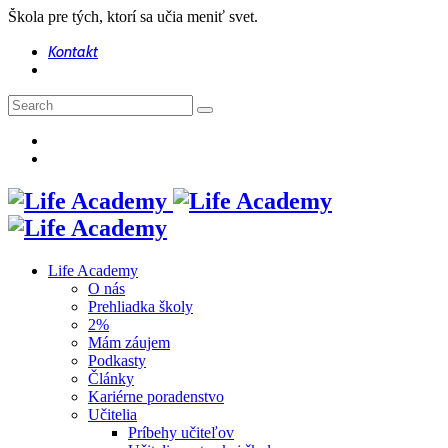
Škola pre tých, ktorí sa učia meniť svet.
Kontakt
Life Academy
O nás
Prehliadka školy
2%
Mám záujem
Podkasty
Články
Kariérne poradenstvo
Učitelia
Príbehy učiteľov