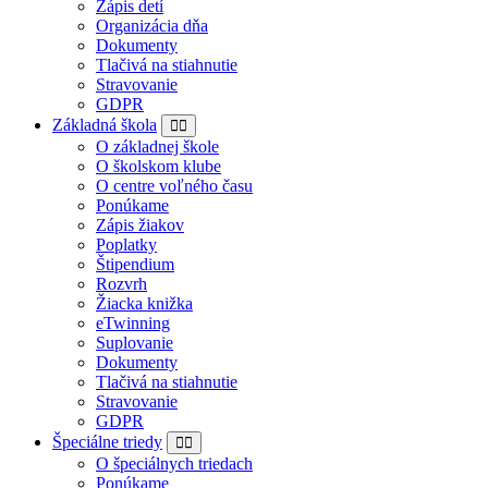
Zápis detí
Organizácia dňa
Dokumenty
Tlačivá na stiahnutie
Stravovanie
GDPR
Základná škola
O základnej škole
O školskom klube
O centre voľného času
Ponúkame
Zápis žiakov
Poplatky
Štipendium
Rozvrh
Žiacka knižka
eTwinning
Suplovanie
Dokumenty
Tlačivá na stiahnutie
Stravovanie
GDPR
Špeciálne triedy
O špeciálnych triedach
Ponúkame