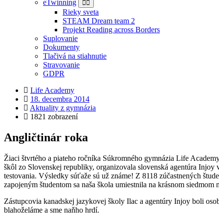
eTwinning
Rieky sveta
STEAM Dream team 2
Projekt Reading across Borders
Suplovanie
Dokumenty
Tlačivá na stiahnutie
Stravovanie
GDPR
Life Academy
18. decembra 2014
Aktuality z gymnázia
1821 zobrazení
Angličtinár roka
Žiaci štvrtého a piateho ročníka Súkromného gymnázia Life Academy v 
škôl zo Slovenskej republiky, organizovala slovenská agentúra Injoy 
testovania. Výsledky súťaže sú už známe! Z 8118 zúčastnených štu
zapojeným študentom sa naša škola umiestnila na krásnom siedmom m
Zástupcovia kanadskej jazykovej školy Ilac a agentúry Injoy boli os
blahoželáme a sme naňho hrdí.