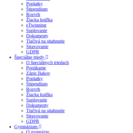
Poplatky
Štipendium
Rozvrh
Žiacka knižka
eTwinning
Suplovanie
Dokumenty
Tlačivá na stiahnutie
Stravovanie
GDPR
Špeciálne triedy
O špeciálnych triedach
Ponúkame
Zápis žiakov
Poplatky
Štipendium
Rozvrh
Žiacka knižka
Suplovanie
Dokumenty
Tlačivá na stiahnutie
Stravovanie
GDPR
Gymnázium
O gymnáziu