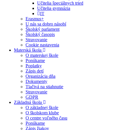
Učitelia špeciálnych tried
Učitelia gymnázia
IT
Erasmus+
U nás sa dobro násobí
Školský parlament
Školský časopis
Stravovanie
Cookie nastavenia
Materská škola
O materskej škole
Ponúkame
Poplatky
Zápis detí
Organizácia dňa
Dokumenty
Tlačivá na stiahnutie
Stravovanie
GDPR
Základná škola
O základnej škole
O školskom klube
O centre voľného času
Ponúkame
Zápis žiakov