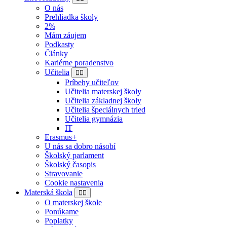
O nás
Prehliadka školy
2%
Mám záujem
Podkasty
Články
Kariérne poradenstvo
Učitelia
Príbehy učiteľov
Učitelia materskej školy
Učitelia základnej školy
Učitelia špeciálnych tried
Učitelia gymnázia
IT
Erasmus+
U nás sa dobro násobí
Školský parlament
Školský časopis
Stravovanie
Cookie nastavenia
Materská škola
O materskej škole
Ponúkame
Poplatky