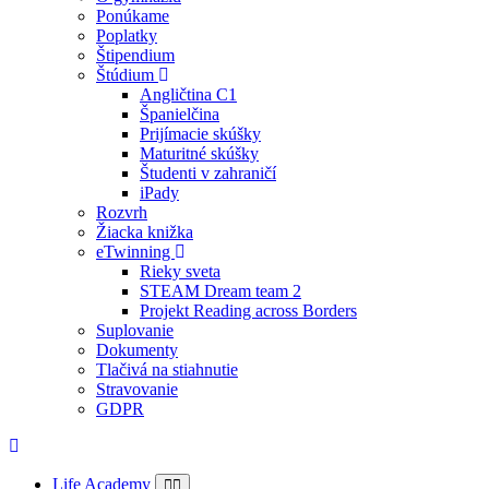
Ponúkame
Poplatky
Štipendium
Štúdium
Angličtina C1
Španielčina
Prijímacie skúšky
Maturitné skúšky
Študenti v zahraničí
iPady
Rozvrh
Žiacka knižka
eTwinning
Rieky sveta
STEAM Dream team 2
Projekt Reading across Borders
Suplovanie
Dokumenty
Tlačivá na stiahnutie
Stravovanie
GDPR
Life Academy