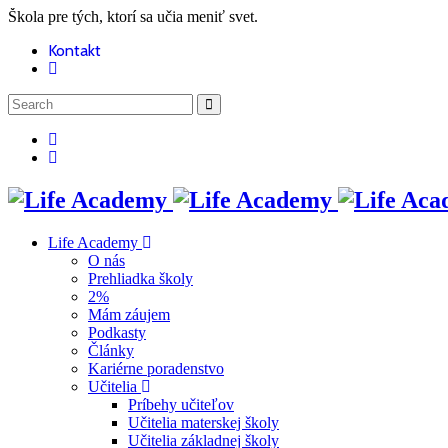
Škola pre tých, ktorí sa učia meniť svet.
Kontakt
Life Academy
O nás
Prehliadka školy
2%
Mám záujem
Podkasty
Články
Kariérne poradenstvo
Učitelia
Príbehy učiteľov
Učitelia materskej školy
Učitelia základnej školy