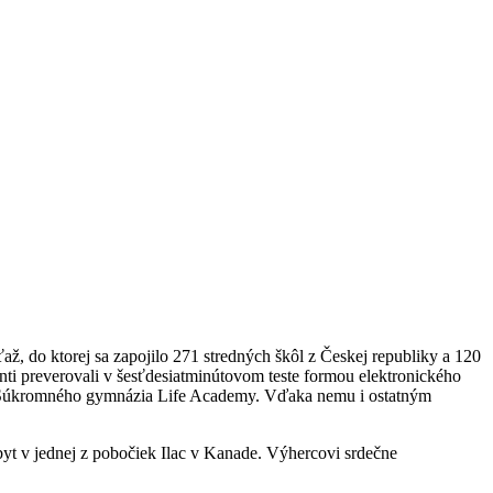
ž, do ktorej sa zapojilo 271 stredných škôl z Českej republiky a 120
nti preverovali v šesťdesiatminútovom teste formou elektronického
ka Súkromného gymnázia Life Academy. Vďaka nemu i ostatným
byt v jednej z pobočiek Ilac v Kanade. Výhercovi srdečne