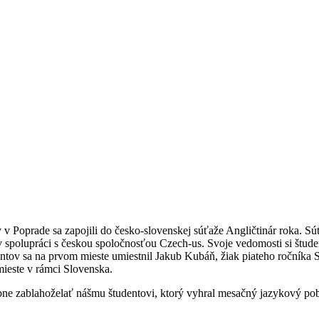
Poprade sa zapojili do česko-slovenskej súťaže Angličtinár roka. Súťa
v spolupráci s českou spoločnosťou Czech-us. Svoje vedomosti si štude
dentov sa na prvom mieste umiestnil Jakub Kubáň, žiak piateho roční
ieste v rámci Slovenska.
obne zablahoželať nášmu študentovi, ktorý vyhral mesačný jazykový po