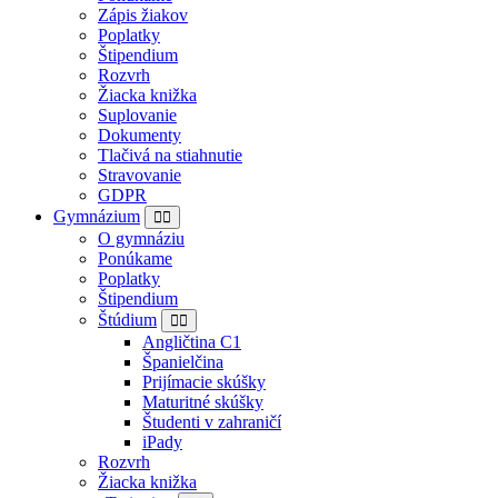
Zápis žiakov
Poplatky
Štipendium
Rozvrh
Žiacka knižka
Suplovanie
Dokumenty
Tlačivá na stiahnutie
Stravovanie
GDPR
Gymnázium
O gymnáziu
Ponúkame
Poplatky
Štipendium
Štúdium
Angličtina C1
Španielčina
Prijímacie skúšky
Maturitné skúšky
Študenti v zahraničí
iPady
Rozvrh
Žiacka knižka