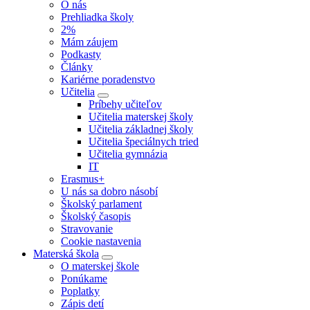
O nás
Prehliadka školy
2%
Mám záujem
Podkasty
Články
Kariérne poradenstvo
Učitelia
Príbehy učiteľov
Učitelia materskej školy
Učitelia základnej školy
Učitelia špeciálnych tried
Učitelia gymnázia
IT
Erasmus+
U nás sa dobro násobí
Školský parlament
Školský časopis
Stravovanie
Cookie nastavenia
Materská škola
O materskej škole
Ponúkame
Poplatky
Zápis detí