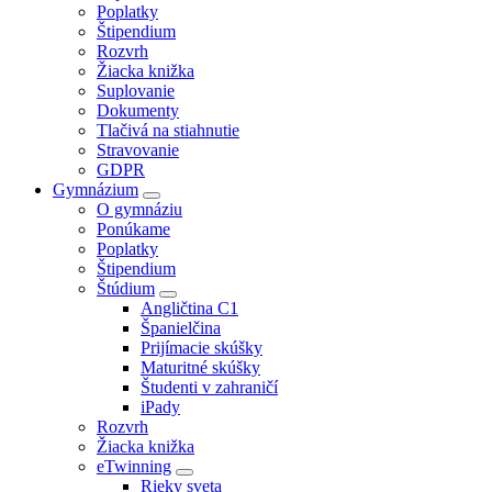
Poplatky
Štipendium
Rozvrh
Žiacka knižka
Suplovanie
Dokumenty
Tlačivá na stiahnutie
Stravovanie
GDPR
Gymnázium
O gymnáziu
Ponúkame
Poplatky
Štipendium
Štúdium
Angličtina C1
Španielčina
Prijímacie skúšky
Maturitné skúšky
Študenti v zahraničí
iPady
Rozvrh
Žiacka knižka
eTwinning
Rieky sveta