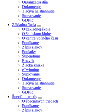
Organizácia dňa
Dokumenty
Tlačivá na stiahnutie
Stravovanie
GDPR
Základná škola
O základnej škole
O školskom klube
O centre voľného času
Ponúkame
Zápis žiakov
Poplatky
Štipendium
Rozvrh
Žiacka knižka
eTwinning
Suplovanie
Dokumenty
Tlačivá na stiahnutie
Stravovanie
GDPR
Špeciálne triedy
O špeciálnych triedach
Ponúkame
Zápis žiakov