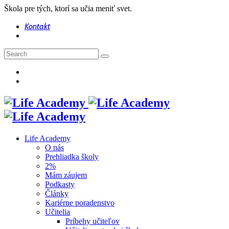
Škola pre tých, ktorí sa učia meniť svet.
Kontakt
Life Academy
O nás
Prehliadka školy
2%
Mám záujem
Podkasty
Články
Kariérne poradenstvo
Učitelia
Príbehy učiteľov