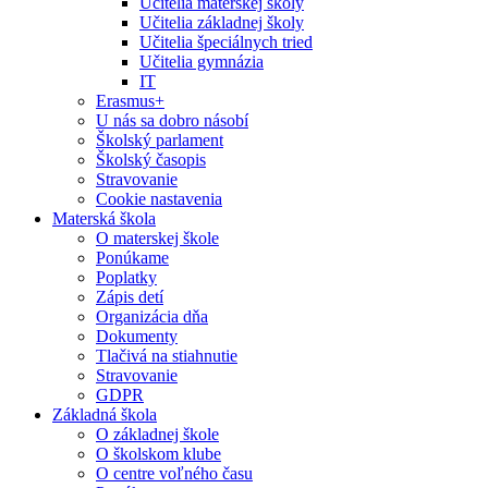
Učitelia materskej školy
Učitelia základnej školy
Učitelia špeciálnych tried
Učitelia gymnázia
IT
Erasmus+
U nás sa dobro násobí
Školský parlament
Školský časopis
Stravovanie
Cookie nastavenia
Materská škola
O materskej škole
Ponúkame
Poplatky
Zápis detí
Organizácia dňa
Dokumenty
Tlačivá na stiahnutie
Stravovanie
GDPR
Základná škola
O základnej škole
O školskom klube
O centre voľného času