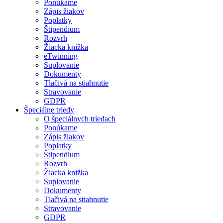
Ponúkame
Zápis žiakov
Poplatky
Štipendium
Rozvrh
Žiacka knižka
eTwinning
Suplovanie
Dokumenty
Tlačivá na stiahnutie
Stravovanie
GDPR
Špeciálne triedy
O špeciálnych triedach
Ponúkame
Zápis žiakov
Poplatky
Štipendium
Rozvrh
Žiacka knižka
Suplovanie
Dokumenty
Tlačivá na stiahnutie
Stravovanie
GDPR