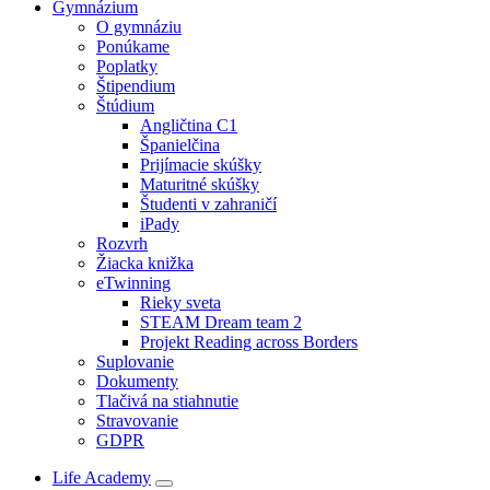
Gymnázium
O gymnáziu
Ponúkame
Poplatky
Štipendium
Štúdium
Angličtina C1
Španielčina
Prijímacie skúšky
Maturitné skúšky
Študenti v zahraničí
iPady
Rozvrh
Žiacka knižka
eTwinning
Rieky sveta
STEAM Dream team 2
Projekt Reading across Borders
Suplovanie
Dokumenty
Tlačivá na stiahnutie
Stravovanie
GDPR
Life Academy