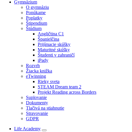
Gymnázium
O gymnáziu
Ponúkame
Poplatky
Štipendium
Štúdium
Angličtina C1
Španielčina
Prijímacie skúšky
Maturitné skúšky
Študenti v zahraničí
iPady
Rozvrh
Žiacka knižka
eTwinning
Rieky sveta
STEAM Dream team 2
Projekt Reading across Borders
Suplovanie
Dokumenty
Tlačivá na stiahnutie
Stravovanie
GDPR
Life Academy