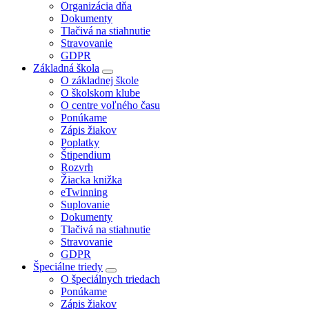
Organizácia dňa
Dokumenty
Tlačivá na stiahnutie
Stravovanie
GDPR
Základná škola
O základnej škole
O školskom klube
O centre voľného času
Ponúkame
Zápis žiakov
Poplatky
Štipendium
Rozvrh
Žiacka knižka
eTwinning
Suplovanie
Dokumenty
Tlačivá na stiahnutie
Stravovanie
GDPR
Špeciálne triedy
O špeciálnych triedach
Ponúkame
Zápis žiakov