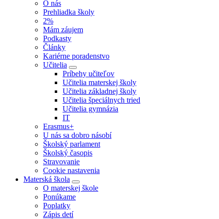
O nás
Prehliadka školy
2%
Mám záujem
Podkasty
Články
Kariérne poradenstvo
Učitelia
Príbehy učiteľov
Učitelia materskej školy
Učitelia základnej školy
Učitelia špeciálnych tried
Učitelia gymnázia
IT
Erasmus+
U nás sa dobro násobí
Školský parlament
Školský časopis
Stravovanie
Cookie nastavenia
Materská škola
O materskej škole
Ponúkame
Poplatky
Zápis detí