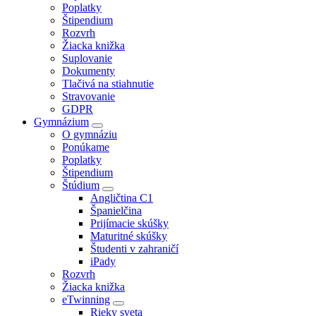
Poplatky
Štipendium
Rozvrh
Žiacka knižka
Suplovanie
Dokumenty
Tlačivá na stiahnutie
Stravovanie
GDPR
Gymnázium
O gymnáziu
Ponúkame
Poplatky
Štipendium
Štúdium
Angličtina C1
Španielčina
Prijímacie skúšky
Maturitné skúšky
Študenti v zahraničí
iPady
Rozvrh
Žiacka knižka
eTwinning
Rieky sveta