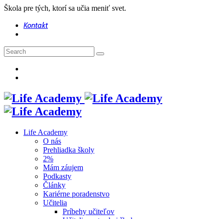
Škola pre tých, ktorí sa učia meniť svet.
Kontakt
Life Academy
O nás
Prehliadka školy
2%
Mám záujem
Podkasty
Články
Kariérne poradenstvo
Učitelia
Príbehy učiteľov