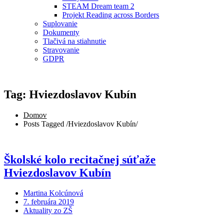
STEAM Dream team 2
Projekt Reading across Borders
Suplovanie
Dokumenty
Tlačivá na stiahnutie
Stravovanie
GDPR
Tag: Hviezdoslavov Kubín
Domov
Posts Tagged
/
Hviezdoslavov Kubín/
Školské kolo recitačnej súťaže
Hviezdoslavov Kubín
Martina Kolcúnová
7. februára 2019
Aktuality zo ZŠ