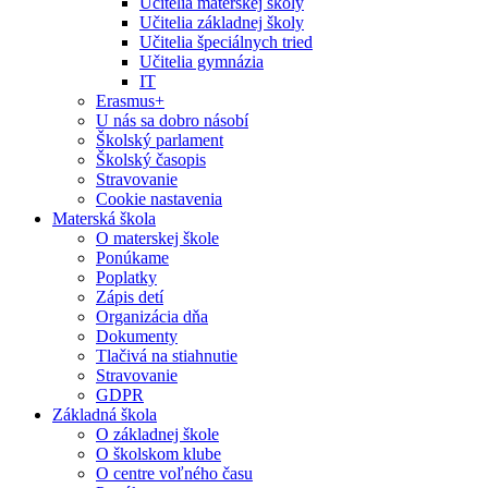
Učitelia materskej školy
Učitelia základnej školy
Učitelia špeciálnych tried
Učitelia gymnázia
IT
Erasmus+
U nás sa dobro násobí
Školský parlament
Školský časopis
Stravovanie
Cookie nastavenia
Materská škola
O materskej škole
Ponúkame
Poplatky
Zápis detí
Organizácia dňa
Dokumenty
Tlačivá na stiahnutie
Stravovanie
GDPR
Základná škola
O základnej škole
O školskom klube
O centre voľného času