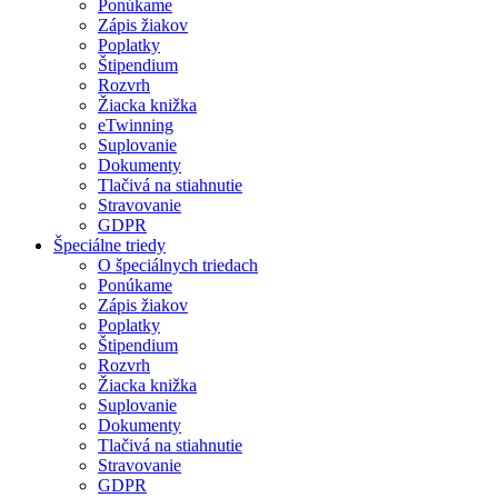
Ponúkame
Zápis žiakov
Poplatky
Štipendium
Rozvrh
Žiacka knižka
eTwinning
Suplovanie
Dokumenty
Tlačivá na stiahnutie
Stravovanie
GDPR
Špeciálne triedy
O špeciálnych triedach
Ponúkame
Zápis žiakov
Poplatky
Štipendium
Rozvrh
Žiacka knižka
Suplovanie
Dokumenty
Tlačivá na stiahnutie
Stravovanie
GDPR