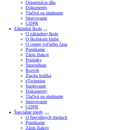
Organizácia dňa
Dokumenty
Tlačivá na stiahnutie
Stravovanie
GDPR
Základná škola
O základnej škole
O školskom klube
O centre voľného času
Ponúkame
Zápis žiakov
Poplatky
Štipendium
Rozvrh
Žiacka knižka
eTwinning
Suplovanie
Dokumenty
Tlačivá na stiahnutie
Stravovanie
GDPR
Špeciálne triedy
O špeciálnych triedach
Ponúkame
Zápis žiakov