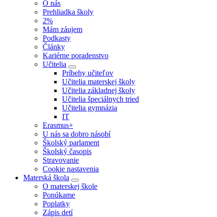
O nás
Prehliadka školy
2%
Mám záujem
Podkasty
Články
Kariérne poradenstvo
Učitelia
Príbehy učiteľov
Učitelia materskej školy
Učitelia základnej školy
Učitelia špeciálnych tried
Učitelia gymnázia
IT
Erasmus+
U nás sa dobro násobí
Školský parlament
Školský časopis
Stravovanie
Cookie nastavenia
Materská škola
O materskej škole
Ponúkame
Poplatky
Zápis detí