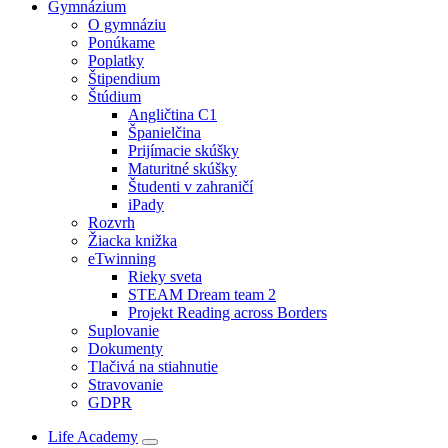
Gymnázium
O gymnáziu
Ponúkame
Poplatky
Štipendium
Štúdium
Angličtina C1
Španielčina
Prijímacie skúšky
Maturitné skúšky
Študenti v zahraničí
iPady
Rozvrh
Žiacka knižka
eTwinning
Rieky sveta
STEAM Dream team 2
Projekt Reading across Borders
Suplovanie
Dokumenty
Tlačivá na stiahnutie
Stravovanie
GDPR
Life Academy