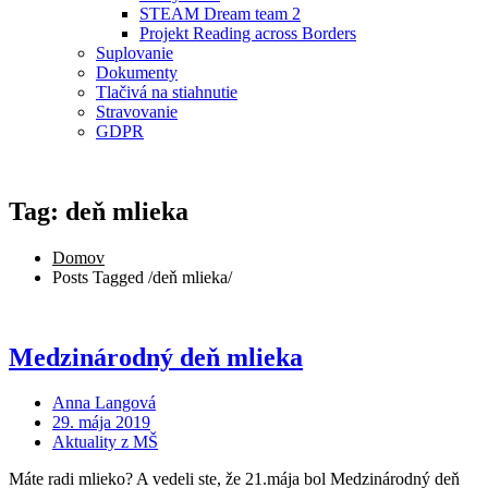
STEAM Dream team 2
Projekt Reading across Borders
Suplovanie
Dokumenty
Tlačivá na stiahnutie
Stravovanie
GDPR
Tag: deň mlieka
Domov
Posts Tagged
/
deň mlieka/
Medzinárodný deň mlieka
Anna Langová
29. mája 2019
Aktuality z MŠ
Máte radi mlieko? A vedeli ste, že 21.mája bol Medzinárodný deň