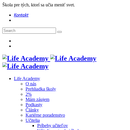
Škola pre tých, ktorí sa učia meniť svet.
Kontakt
Life Academy
O nás
Prehliadka školy
2%
Mám záujem
Podkasty
Články
Kariérne poradenstvo
Učitelia
Príbehy učiteľov