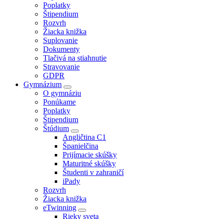
Poplatky
Štipendium
Rozvrh
Žiacka knižka
Suplovanie
Dokumenty
Tlačivá na stiahnutie
Stravovanie
GDPR
Gymnázium
O gymnáziu
Ponúkame
Poplatky
Štipendium
Štúdium
Angličtina C1
Španielčina
Prijímacie skúšky
Maturitné skúšky
Študenti v zahraničí
iPady
Rozvrh
Žiacka knižka
eTwinning
Rieky sveta