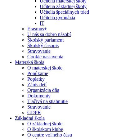
Učitelia materskej školy
Učitelia základnej školy
Učitelia špeciálnych tried
Učitelia gymnázia
IT
Erasmus+
U nás sa dobro násobí
Školský parlament
Školský časopis
Stravovanie
Cookie nastavenia
Materská škola
O materskej škole
Ponúkame
Poplatky
Zápis detí
Organizácia dňa
Dokumenty
Tlačivá na stiahnutie
Stravovanie
GDPR
Základná škola
O základnej škole
O školskom klube
O centre voľného času