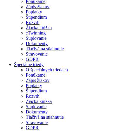
Ponúkame
Zápis žiakov
Poplatky
Štipendium
Rozvrh
Žiacka knižka
eTwinning
Suplovanie
Dokumenty
Tlačivá na stiahnutie
Stravovanie
GDPR
Špeciálne triedy
O špeciálnych triedach
Ponúkame
Zápis žiakov
Poplatky
Štipendium
Rozvrh
Žiacka knižka
Suplovanie
Dokumenty
Tlačivá na stiahnutie
Stravovanie
GDPR