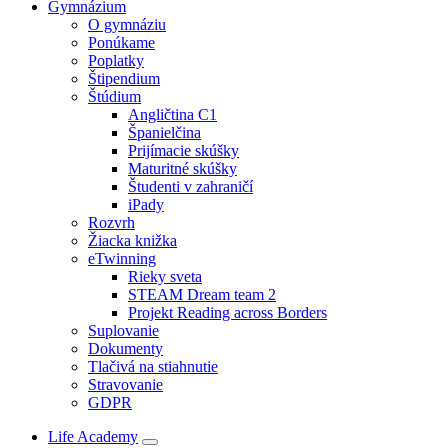
Gymnázium
O gymnáziu
Ponúkame
Poplatky
Štipendium
Štúdium
Angličtina C1
Španielčina
Prijímacie skúšky
Maturitné skúšky
Študenti v zahraničí
iPady
Rozvrh
Žiacka knižka
eTwinning
Rieky sveta
STEAM Dream team 2
Projekt Reading across Borders
Suplovanie
Dokumenty
Tlačivá na stiahnutie
Stravovanie
GDPR
Life Academy