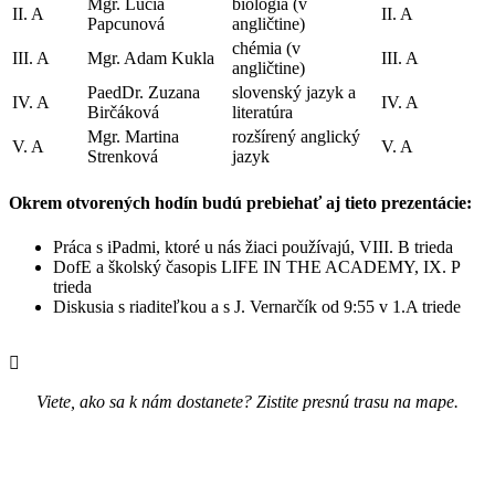
Mgr. Lucia
biológia (v
II. A
II. A
Papcunová
angličtine)
chémia (v
III. A
Mgr. Adam Kukla
III. A
angličtine)
PaedDr. Zuzana
slovenský jazyk a
IV. A
IV. A
Birčáková
literatúra
Mgr. Martina
rozšírený anglický
V. A
V. A
Strenková
jazyk
Okrem otvorených hodín budú prebiehať aj tieto prezentácie:
Práca s iPadmi, ktoré u nás žiaci používajú, VIII. B trieda
DofE a školský časopis LIFE IN THE ACADEMY, IX. P
trieda
Diskusia s riaditeľkou a s J. Vernarčík od 9:55 v 1.A triede
Viete, ako sa k nám dostanete? Zistite presnú trasu na mape.