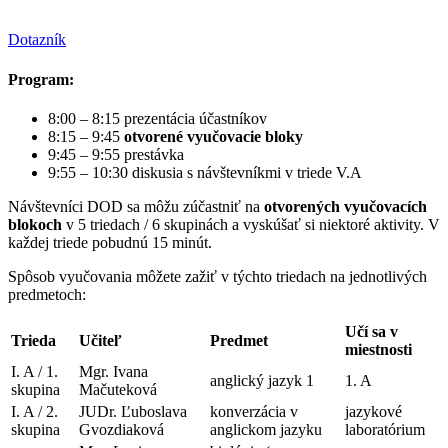
Dotazník
Program:
8:00 – 8:15 prezentácia účastníkov
8:15 – 9:45
otvorené vyučovacie bloky
9:45 – 9:55 prestávka
9:55 – 10:30 diskusia s návštevníkmi v triede V.A
Návštevníci DOD sa môžu zúčastniť na
otvorených vyučovacích
blokoch
v 5 triedach / 6 skupinách a vyskúšať si niektoré aktivity. V
každej triede pobudnú 15 minút.
Spôsob vyučovania môžete zažiť v týchto triedach na jednotlivých
predmetoch:
Učí sa v
Trieda
Učiteľ
Predmet
miestnosti
I. A / 1.
Mgr. Ivana
anglický jazyk 1
1. A
skupina
Mačuteková
I. A / 2.
JUDr. Ľuboslava
konverzácia v
jazykové
skupina
Gvozdiaková
anglickom jazyku
laboratórium