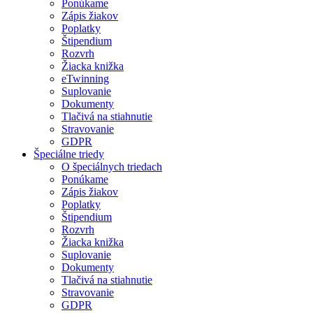
Ponúkame
Zápis žiakov
Poplatky
Štipendium
Rozvrh
Žiacka knižka
eTwinning
Suplovanie
Dokumenty
Tlačivá na stiahnutie
Stravovanie
GDPR
Špeciálne triedy
O špeciálnych triedach
Ponúkame
Zápis žiakov
Poplatky
Štipendium
Rozvrh
Žiacka knižka
Suplovanie
Dokumenty
Tlačivá na stiahnutie
Stravovanie
GDPR