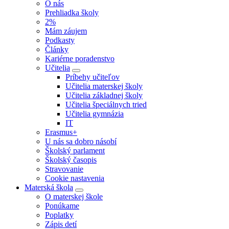
O nás
Prehliadka školy
2%
Mám záujem
Podkasty
Články
Kariérne poradenstvo
Učitelia
Príbehy učiteľov
Učitelia materskej školy
Učitelia základnej školy
Učitelia špeciálnych tried
Učitelia gymnázia
IT
Erasmus+
U nás sa dobro násobí
Školský parlament
Školský časopis
Stravovanie
Cookie nastavenia
Materská škola
O materskej škole
Ponúkame
Poplatky
Zápis detí