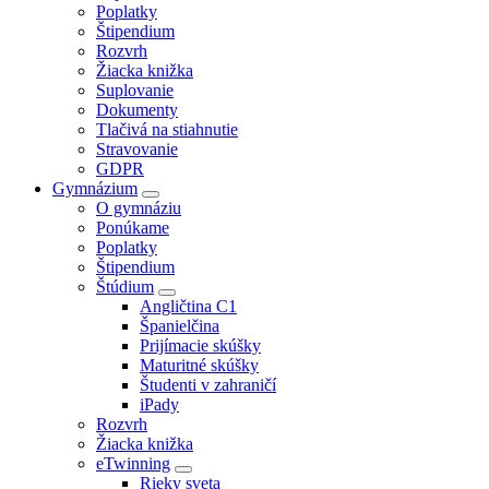
Poplatky
Štipendium
Rozvrh
Žiacka knižka
Suplovanie
Dokumenty
Tlačivá na stiahnutie
Stravovanie
GDPR
Gymnázium
O gymnáziu
Ponúkame
Poplatky
Štipendium
Štúdium
Angličtina C1
Španielčina
Prijímacie skúšky
Maturitné skúšky
Študenti v zahraničí
iPady
Rozvrh
Žiacka knižka
eTwinning
Rieky sveta