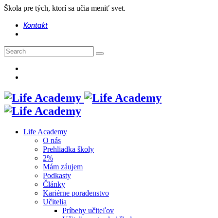
Škola pre tých, ktorí sa učia meniť svet.
Kontakt
Life Academy
O nás
Prehliadka školy
2%
Mám záujem
Podkasty
Články
Kariérne poradenstvo
Učitelia
Príbehy učiteľov