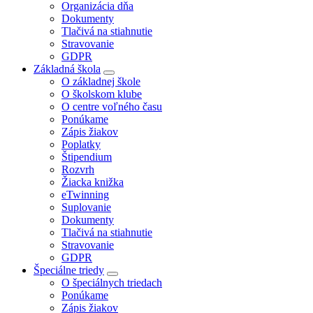
Organizácia dňa
Dokumenty
Tlačivá na stiahnutie
Stravovanie
GDPR
Základná škola
O základnej škole
O školskom klube
O centre voľného času
Ponúkame
Zápis žiakov
Poplatky
Štipendium
Rozvrh
Žiacka knižka
eTwinning
Suplovanie
Dokumenty
Tlačivá na stiahnutie
Stravovanie
GDPR
Špeciálne triedy
O špeciálnych triedach
Ponúkame
Zápis žiakov