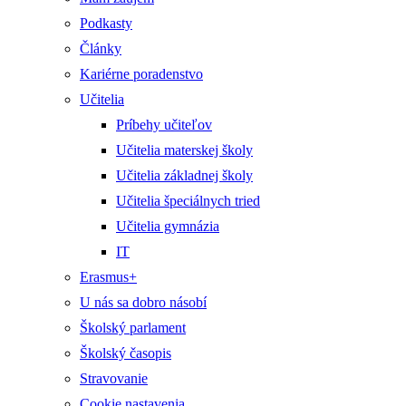
Podkasty
Články
Kariérne poradenstvo
Učitelia
Príbehy učiteľov
Učitelia materskej školy
Učitelia základnej školy
Učitelia špeciálnych tried
Učitelia gymnázia
IT
Erasmus+
U nás sa dobro násobí
Školský parlament
Školský časopis
Stravovanie
Cookie nastavenia