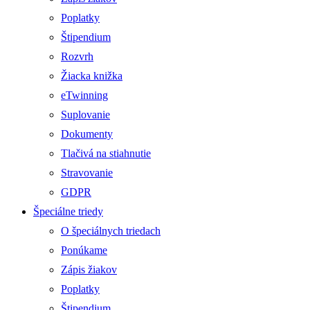
Poplatky
Štipendium
Rozvrh
Žiacka knižka
eTwinning
Suplovanie
Dokumenty
Tlačivá na stiahnutie
Stravovanie
GDPR
Špeciálne triedy
O špeciálnych triedach
Ponúkame
Zápis žiakov
Poplatky
Štipendium