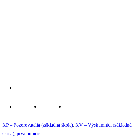
3.P – Pozorovatelia (základná škola)
,
3.V – Výskumníci (základná
škola)
,
prvá pomoc