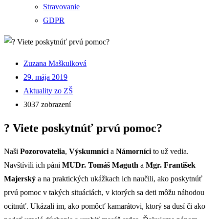
Stravovanie
GDPR
Zuzana Maškulková
29. mája 2019
Aktuality zo ZŠ
3037 zobrazení
? Viete poskytnúť prvú pomoc?
Naši
Pozorovatelia
,
Výskumníci
a
Námorníci
to už vedia.
Navštívili ich páni
MUDr. Tomáš Maguth
a
Mgr. František
Majerský
a na praktických ukážkach ich naučili, ako poskytnúť
prvú pomoc v takých situáciách, v ktorých sa deti môžu náhodou
ocitnúť. Ukázali im, ako pomôcť kamarátovi, ktorý sa dusí či ako