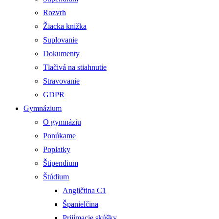
Rozvrh
Žiacka knižka
Suplovanie
Dokumenty
Tlačivá na stiahnutie
Stravovanie
GDPR
Gymnázium
O gymnáziu
Ponúkame
Poplatky
Štipendium
Štúdium
Angličtina C1
Španielčina
Prijímacie skúšky