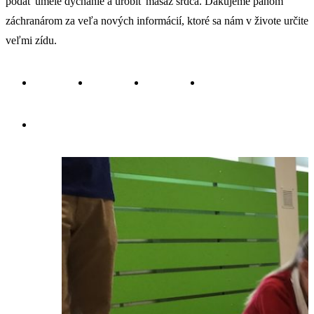
podať umelé dýchanie a urobiť masáž srdca. Ďakujeme pánom
záchranárom za veľa nových informácií, ktoré sa nám v živote určite
veľmi zídu.