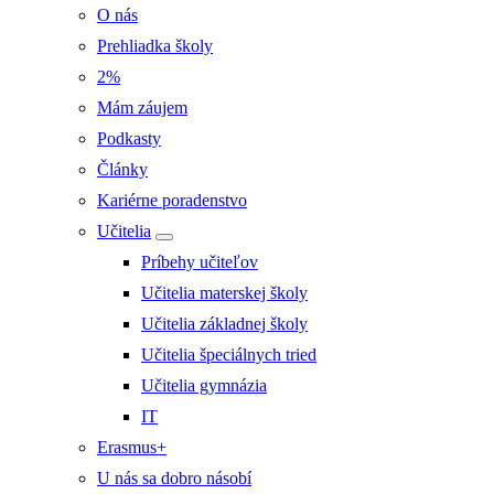
O nás
Prehliadka školy
2%
Mám záujem
Podkasty
Články
Kariérne poradenstvo
Učitelia
Príbehy učiteľov
Učitelia materskej školy
Učitelia základnej školy
Učitelia špeciálnych tried
Učitelia gymnázia
IT
Erasmus+
U nás sa dobro násobí